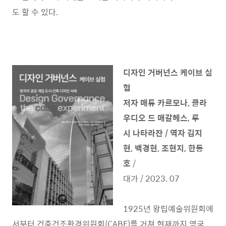
도 할 수 있다.
디자인 거버넌스 케이브 실
험
저자 매튜 카르모나, 클라
우디오 드 매갈헤스, 루
시 나타라잔 / 역자 김지
현, 백경현, 조현지, 한동
호
/
대가 / 2023. 07
1925년 왕립예술위원회에
서부터 건축건조환경위원회(CABE)를 거쳐 현재까지 영국