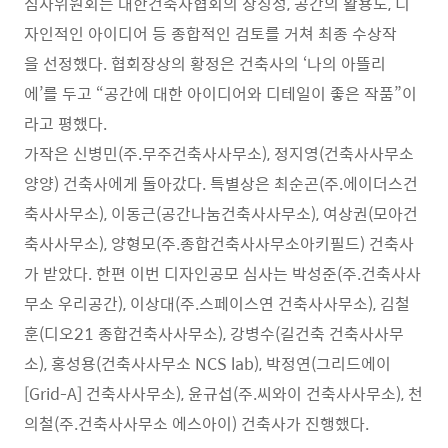
심사위원회는 대한건축사협회의 상징성, 공간의 활용도, 디
자인적인 아이디어 등 종합적인 검토를 거쳐 최종 수상작
을 선정했다. 협회장상의 황정은 건축사의 ‘나의 아뜰리
에’를 두고 “공간에 대한 아이디어와 디테일이 좋은 작품”이
라고 평했다.
가작은 신병민(주.무주건축사사무소), 정지영(건축사사무소
양양) 건축사에게 돌아갔다. 특별상은 최순곤(주.에이더스건
축사사무소), 이동근(공간나눔건축사사무소), 여상권(모아건
축사사무소), 양형모(주.종합건축사사무소아키필드) 건축사
가 받았다. 한편 이번 디자인공모 심사는 박성준(주.건축사사
무소 우리공간), 이상대(주.스페이스연 건축사사무소), 김철
훈(디오21 종합건축사사무소), 강병수(길건축 건축사사무
소), 홍성용(건축사사무소 NCS lab), 박정연(그리드에이
[Grid-A] 건축사사무소), 윤규섭(주.씨와이 건축사사무소), 천
의철(주.건축사사무소 에스아이) 건축사가 진행했다.