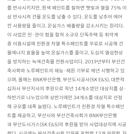
를 반사시키지만, 흰색 페인트를 칠하면 햇빛과 열을 75% 이
상 반사시켜 건물 온도를 낮출 수 있다. 온도를 낮추어 에어
컨 사용량을 줄이고, 온실가스 배출량을 감소시키는 원리다.
이 사업은 민·관이 힘을 합쳐 소규모 단독주택 등 취약계
층 이용시설에 친환경 차열 특수페인트를 무료로 시공해 건
물에너지 효율을 높여 온실가스를 줄이고, 도심의 열섬현상
을 방지하는 녹색건축물 전환사업이다. 2019년부터 부산건
축사회와 노루페인트의 재능·재원 기부로 매년 시행하고 있
으며, 올해는 BNK부산은행, 부산도시공사(SK E&S), 대한적
십자사 부산지사의 후원으로 작년 14개소였던 대상지를 상·
하반기로 나누었으며 상반기에만 34개소를 대상지로 선정
해 규모를 대폭 늘렸다. 노루페인트가 친환경 차열 특수페인
트를 제공하고, 부산시와 부산건축사회가 BNK부산은행
과 부산도시가스(SK E&S)의 후원을 받아 사업대상지에 시공
한다. 시공에는 부산건축사회 임원을 포함한 13개 위원회, 자