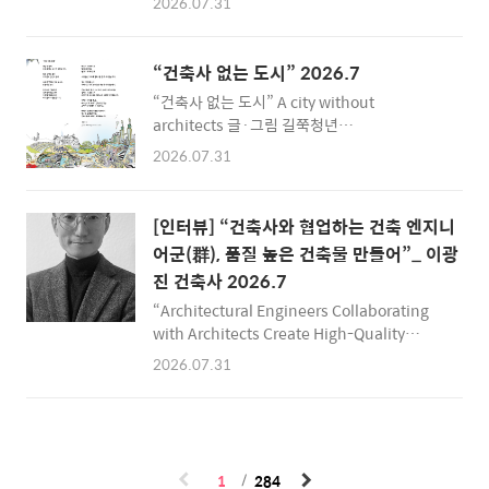
2026.07.31
인 영향을 남기는 건축을 실천하고자 합니다.Q.
당연하게 AI를 활용해야 할지도 모릅니다. 하지
독자들과 공유하고 싶은 기억에 남는 프로젝트
만 아무리 AI가 설계 시장 깊숙이 들어올지라도,
가 있다면? 사무소 개설 이후 수행했던 프로젝
모든 것을 AI에 맡길 수는 없습니다. 특정 장소
“건축사 없는 도시” 2026.7
트 가운데 가장 기억에 남는..
의 공간을 기획하고 구현하는 것은 1차적으로
“건축사 없는 도시” A city without
‘건축사의 몫’이기 때문입니다. 건축사는 단순
architects 글·그림 길쭉청년
히 건물을 그리는 사람이 아니라, 공간을 기획하
gilzook@designhunters.co.kr
는 사람입니다. 그리고 그 기획된 공간이 사람들
2026.07.31
에게 어떻게 쓰이면 좋을지 치열하게 고민하고,
이를 삶의 공간으로 실현하고자 노력하는 사람
입니다. 앞으로 마주할 가장 큰 과제이자 비전
[인터뷰] “건축사와 협업하는 건축 엔지니
은, 건축 프로세스에 AI를 어떻게 지혜롭게 접목
어군(群), 품질 높은 건축물 만들어”_ 이광
시키고 융합할지 고민하는 것이라고 생각합니
진 건축사 2026.7
다. Q. ..
“Architectural Engineers Collaborating
with Architects Create High-Quality
Buildings” 단기 수익 얻지 못하는 독일 부동
2026.07.31
산 제도, 세입자의 주거안정, 공간에 시간·비용
투자로 이어져 “독일은 다양한 형태와 기간의
연휴가 있고, 근로 방식도 사람마다 천차만별입
니다. 이런 상황에도 프로젝트를 장기간 유연하
고 안정적으로 유지하기 위해 팀 운영 시스템 구
1
284