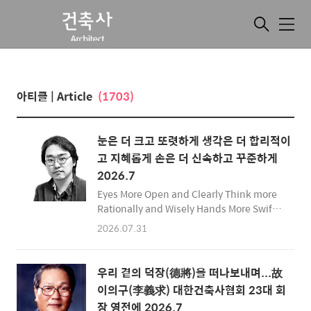
메
뉴
아티클 | Article
(1703)
눈은 더 크고 또렷하게 생각은 더 합리적이
고 지혜롭게 손은 더 신속하고 꾸준하게
2026.7
Eyes More Open and Clearly Think more
Rationally and Wisely Hands More Swiftly
and Constantly 가끔 건축사는 팔방미인이고
2026.07.31
다재다능하다는 표현을 듣는다. 그럴 때면 건축
사의 어떤 모습 때문에 사람들이 그렇게 생각하
는지 돌아보며 건축사로서 갖추어야 할 덕목에
우리 곁의 덕장(德將)을 떠나보내며...故
대해 생각해 보게 된다. 건축주의 요구를 열심히
이의구(李義求) 대한건축사협회 23대 회
듣고 대화하고 조율하며, 현재의 상황을 자세하
장 영전에 2026.7
게 파악하여 법과 제도에 적용되는지 여부를 판