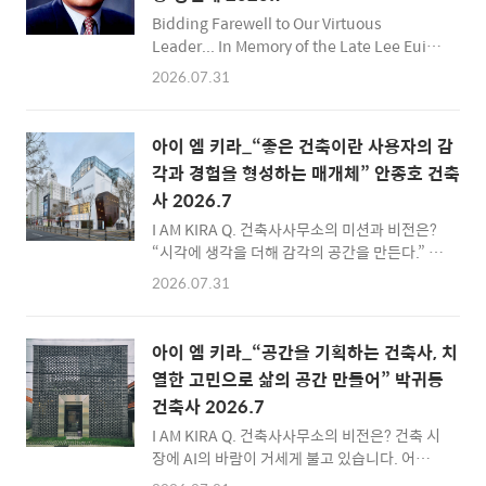
단하고, 이를 통해 보다 합리적이고 아름다운 결
Bidding Farewell to Our Virtuous
과물을 만들어내는 많은 단계를 거친다. 이 과정
Leader... In Memory of the Late Lee Eui-
에서 대화를 멋지게 주도하기도 하고, 다양한 건
koo, 23rd President of the Korea Institute
2026.07.31
축법에 대해서 잘 알고 있으며, 다양한 표현을
of Registered Architects (KIRA) 지난 6월 5
통해서 건축물의 형태나 공간을 표현해 내기 때
일, 87세에 지병으로 우리 곁을 떠난 대한건축
문에 건축 분야..
사협회 23대 이의구 회장님과 필자는 서울특별
아이 엠 키라_“좋은 건축이란 사용자의 감
시건축사회 회장과 간사, 본협회 회장과 편찬위
각과 경험을 형성하는 매개체” 안종호 건축
원장 등 공적인 관계와 이후 15년간 그의 사무
사 2026.7
실에서 협동 건축사 업무를 하면서 30여 년을
함께 하였다. 이에, 그와 지낸 나날을 돌아보면
I AM KIRA Q. 건축사사무소의 미션과 비전은?
서 진솔하게 고인을 기리고자 한다.서울건축사
“시각에 생각을 더해 감각의 공간을 만든다.” 이
회 회장 시절, 그는 ‘서울특별시건축사회 30년
는 호담 건축사사무소가 추구하는 건축적 가치
2026.07.31
사’를 발간하였다. 그런데 발간위원장이 서울의
와 방향성을 가장 함축적으로 표현한 문장입니
500년 건축 역사도 담..
다. 건축은 단순히 물리적 공간을 구축하는 행위
가 아니라 사람과 장소, 그리고 시간의 관계를
아이 엠 키라_“공간을 기획하는 건축사, 치
조직하는 과정이라고 생각합니다.건축이 주변
열한 고민으로 삶의 공간 만들어” 박귀동
환경과 조화를 이루면서도 사용자에게 깊이 있
건축사 2026.7
는 공간 경험을 제공하고, 시간이 흐를수록 새로
운 의미와 가치를 축적하는 환경이 되기를 지향
I AM KIRA Q. 건축사사무소의 비전은? 건축 시
합니다. 궁극적으로는 인간의 감각과 경험을 풍
장에 AI의 바람이 거세게 불고 있습니다. 어쩌면
요롭게 하는 공간을 통해 도시와 사회에 긍정적
미래의 건축사사무소는 지금의 CAD를 다루듯