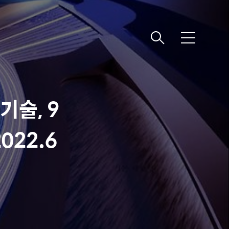
메
뉴
기술, 9
022.6