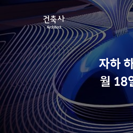
자하 하
월 18