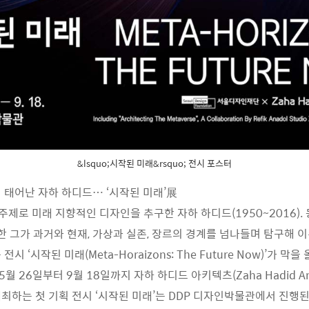
&lsquo;시작된 미래&rsquo; 전시 포스터
 태어난 자하 하디드… ‘시작된 미래’展
을 주제로 미래 지향적인 디자인을 추구한 자하 하디드(1950~2016
인한 그가 과거와 현재, 가상과 실존, 장르의 경계를 넘나들며 탐구해 
시 ‘시작된 미래(Meta-Horaizons: The Future Now)’가 막을
26일부터 9월 18일까지 자하 하디드 아키텍츠(Zaha Hadid Archi
최하는 첫 기획 전시 ‘시작된 미래’는 DDP 디자인박물관에서 진행된