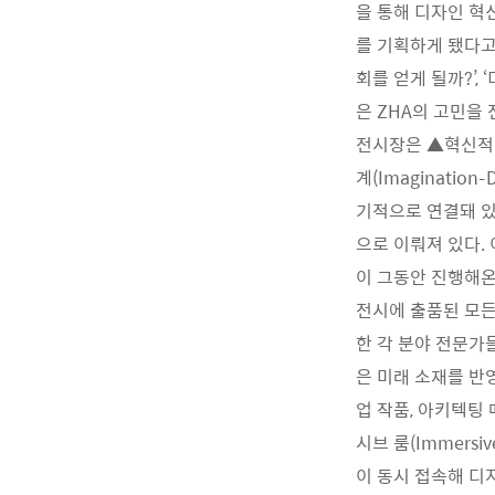
을 통해 디자인 혁
를 기획하게 됐다고
회를 얻게 될까?’,
은 ZHA의 고민을
전시장은 ▲혁신적인 프
계(Imagination–
기적으로 연결돼 있다
으로 이뤄져 있다. 이는
이 그동안 진행해온
전시에 출품된 모든
한 각 분야 전문가들
은 미래 소재를 반영
업 작품, 아키텍팅 
시브 룸(Immers
이 동시 접속해 디