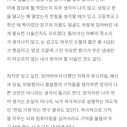
어제 점심에 뭘 먹었는지 자주 생각이 나지 않고, 냉장고 문
을 열고는 왜 열었는지 한참을 생각할 때가 있고, 고등학교 3
학년 때 짝이었던 친구의 이름도 얼굴도 까맣게 잊어버린 내
게 필요한 시술인지도 모르겠다. 돌아가신 아빠의 목소리
가 생각나지 않고, 눈 감고도 외우던 소월의 짧은 봄 시(詩)
가 헷갈리고, 방금 코끝에 스친 익숙한 향기가 무슨 냄새인
지 떠오르지 않는 내가 받아야 할 시술인 것도 같다.
하지만 잊고 싶은, 잊어버려서 다행인 치욕과 부끄러움, 배신
과 상실, 비참함이나 쓸쓸함의 기억들을 생각하면 망각이 나
쁜 것만은 아니라는 생각이 들기도 한다. 망각이란 나이 먹
어 생기는 손실이 아니라, 뇌가 적극적으로 실행하는 의도적
인 ‘편집 기제’라는 연구 결과도 있단다. 적극적으로 기억
을 지우는 뇌와 컴퓨터칩을 심어서라도 기억을 붙들어 두
고 싶어 하는 뇌가 모두 내 안에 있다.