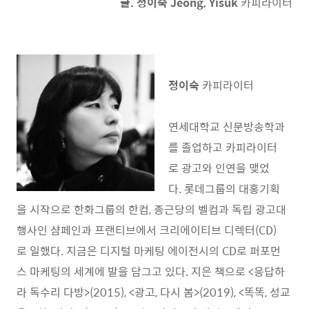
글. 정이숙 Jeong, Yisuk
카피라이터
정이숙
카피라이터
연세대학교 신문방송학과
를 졸업하고 카피라이터
로 광고와 인연을 맺었
다. 롯데그룹의 대홍기획
을 시작으로 한화그룹의 한컴, 종근당의 벨컴과 독립 광고대
행사인 샴페인과 프랜티브에서 크리에이티브 디렉터(CD)
로 일했다. 지금은 디지털 마케팅 에이전시의 CD로 퍼포먼
스 마케팅의 세계에 발을 담그고 있다. 지은 책으로 <응답하
라 독수리 다방>(2015), <광고, 다시 봄>(2019), <똑똑, 성교