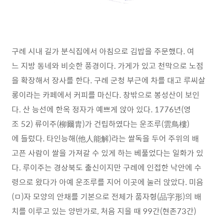
구례 시내 길가 분식집에서 아침으로 김밥을 주문했다. 여
느 지방 동네와 비슷한 풍경이다. 가게가 있고 천막으로 노점
을 확장해서 장사를 한다. 구례 군청 부근에 차를 대고 루씨살
롱이라는 카페에서 커피를 마신다. 창밖으로 봉성산이 보인
다. 산 능선에 한옥 정자가 예쁘게 앉아 있다. 1776년(영
조 52) 류이주(柳爾胄)가 건립하였다는 운조루(雲鳥樓)
에 들렀다. 타인능해(他人能解)라는 쌀독을 두어 주위의 배
고픈 사람이 쌀을 가져갈 수 있게 하는 베풀었다는 일화가 있
다. 루이주는 경상북도 출신이지만 구례에 인접한 낙안에 수
령으로 왔다가 아예 운조루를 지어 이곳에 눌러 앉았다. 미음
(ㅁ)자 모양의 안채를 기본으로 전체가 품자형(品字形)의 배
치를 이루고 있는 양반가로, 처음 지을 때 99간(현존73간)