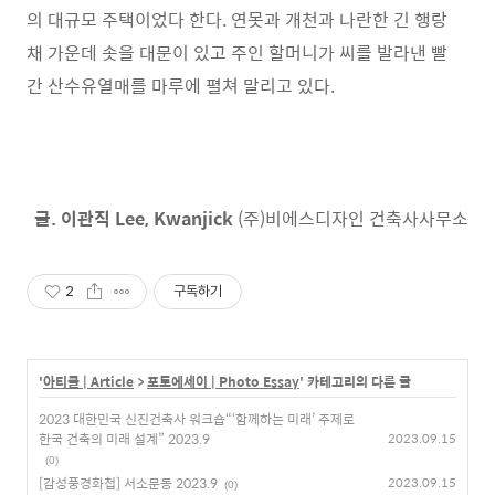
의 대규모 주택이었다 한다. 연못과 개천과 나란한 긴 행랑
채 가운데 솟을 대문이 있고 주인 할머니가 씨를 발라낸 빨
간 산수유열매를 마루에 펼쳐 말리고 있다.
글. 이관직 Lee, Kwanjick
(주)비에스디자인 건축사사무소
2
구독하기
'
아티클 | Article
>
포토에세이 | Photo Essay
' 카테고리의 다른 글
2023 대한민국 신진건축사 워크숍“‘함께하는 미래’ 주제로
한국 건축의 미래 설계” 2023.9
2023.09.15
(0)
[감성풍경화첩] 서소문동 2023.9
2023.09.15
(0)