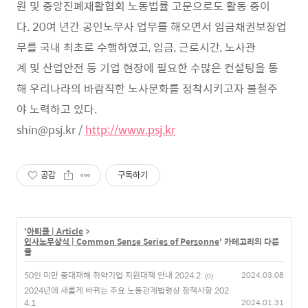
원 및 중앙진폐재활협회 노동법률 고문으로도 활동 중이
다. 20여 년간 공인노무사 업무를 해오면서 임금채권보장업
무를 국내 최초로 수행하였고, 임금, 근로시간, 노사관
계 및 산업안전 등 기업 현장에 필요한 수많은 컨설팅을 통
해 우리나라의 바람직한 노사문화를 정착시키고자 불철주
야 노력하고 있다.
shin@psj.kr /
http://www.psj.kr
공감
구독하기
'
아티클 | Article
>
인사노무상식 | Common Sense Series of Personne
' 카테고리의 다른
글
50인 미만 중대재해 취약기업 지원대책 안내 2024.2
2024.03.08
(0)
2024년에 새롭게 바뀌는 주요 노동관계법령상 정책사항 202
4.1
2024.01.31