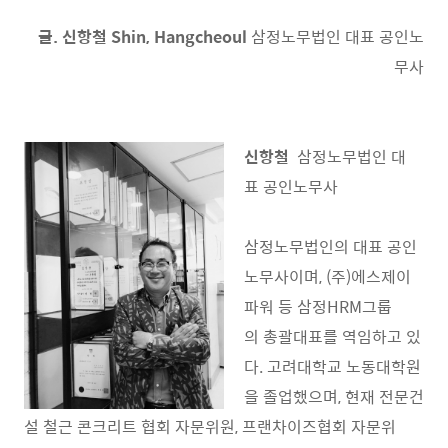
글. 신항철 Shin, Hangcheoul
삼정노무법인 대표 공인노
무사
신항철
삼정노무법인 대
표 공인노무사
삼정노무법인의 대표 공인
노무사이며, (주)에스제이
파워 등 삼정HRM그룹
의 총괄대표를 역임하고 있
다. 고려대학교 노동대학원
을 졸업했으며, 현재 전문건
설 철근 콘크리트 협회 자문위원, 프랜차이즈협회 자문위