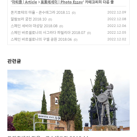
'
아티클 | Article
>
포토에세이 | Photo Essay
' 카테고리의 다른 글
돈키호테의 마을 - 콘수에그라 2018.11
2022.12.09
(0)
알람브라 궁전 2018.10
2022.12.08
(0)
스페인 세비야 대성당 2018.08
2022.12.06
(0)
스페인 바르셀로나의 사그라다 파밀리아 2018.07
2022.12.05
(0)
스페인 바르셀로나의 구엘 공원 2018.06
2022.12.02
(0)
관련글