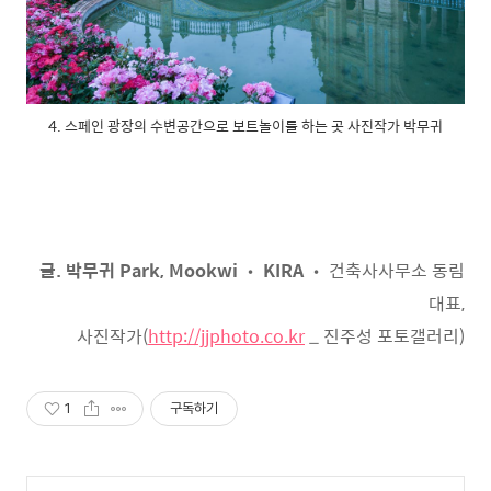
4. 스페인 광장의 수변공간으로 보트놀이를 하는 곳 사진작가 박무귀
글. 박무귀 Park, Mookwi • KIRA
• 건축사사무소 동림
대표,
사진작가(
http://jjphoto.co.kr
_ 진주성 포토갤러리)
1
구독하기