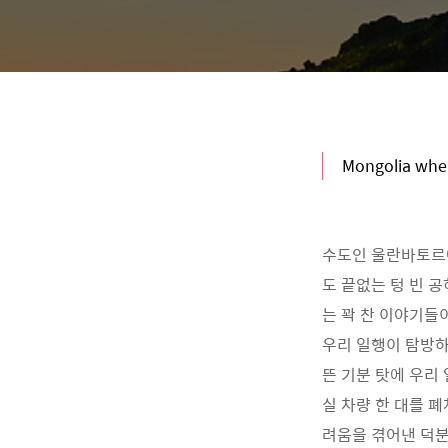
Mongolia where
수도인 울란바토르에
도 끝없는 텅 빈 
는 꽉 찬 이야기들
우리 일행이 탐방하
뜬 기분 탓에 우리
실 차량 한 대를 
려움을 겪어낸 덕분