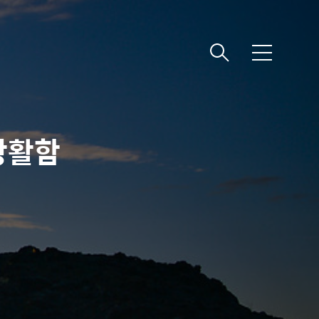
메
뉴
 광활함