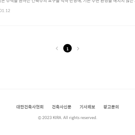
작은 주택을 원하는 건축주의 요구를 적극 반영해, 기존 주변 환경을 해치지 않는 
 언덕에 위치한 지형과 기존 수목들 간의 관계 등 여러 조건들을 분석해 건물을
01.12
도록 하는 마음에서 ‘송경제’로 지었다. various view 대지의 위치는 다양한
을 지니..
1
대한건축사협회
건축사신문
기사제보
광고문의
© 2023 KIRA. All rights reserved.