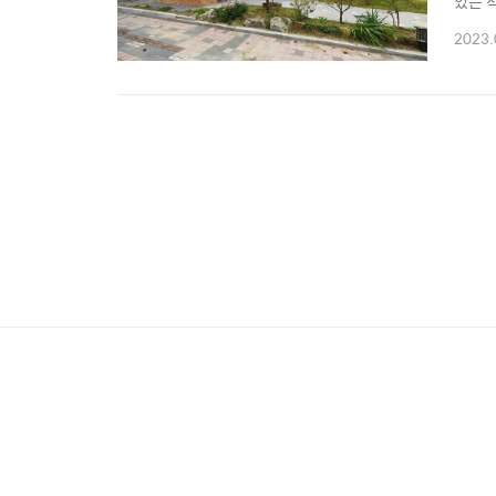
있는 
경사진
2023.
수 있
는 장점