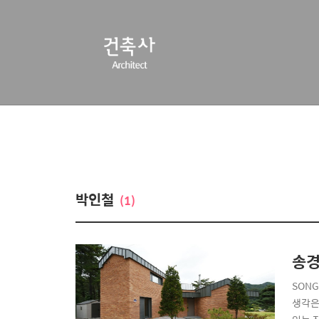
박인철
(1)
송경
SON
생각은