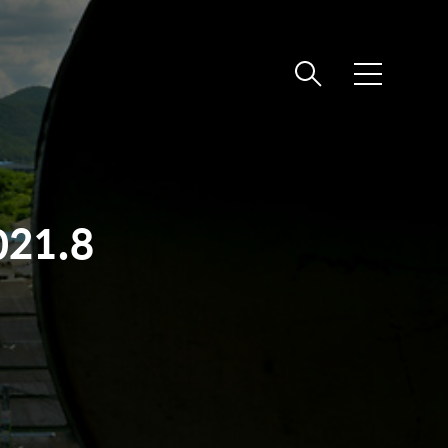
메
뉴
21.8