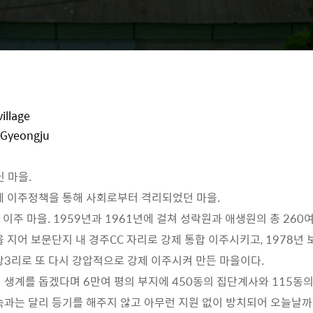
illage
 Gyeongju
 마을.
제 이주정책을 통해 사회로부터 격리되었던 마을.
주 마을. 1959년과 1961년에 걸쳐 성락원과 애생원의 총 260여
을 지어 보문단지 내 경주CC 자리로 강제 통합 이주시키고, 1978년
당3리로 또 다시 강압적으로 강제 이주시켜 만든 마을이다.
 생계를 돕겠다며 6만여 평의 부지에 450동의 집단계사와 115동의
속과는 달리 등기를 해주지 않고 아무런 지원 없이 방치되어 오늘날까