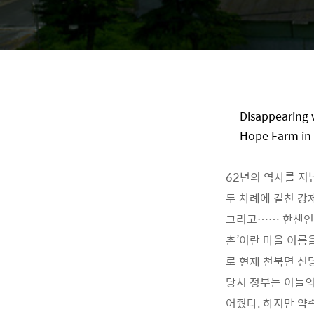
Disappearing v
Hope Farm in
62년의 역사를 지닌
두 차례에 걸친 강
그리고…… 한센인 이
촌’이란 마을 이름
로 현재 천북면 신
당시 정부는 이들의
어줬다. 하지만 약