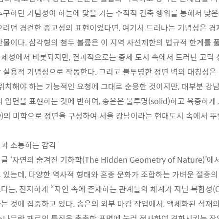
추구하던 기념성이 하늘에 닻을 거는 수직적 건축 행위를 통해서 낮은
으려던 경건한 종교성의 표현이었다면, 여기서 드러나는 기념성은 
산물이다. 삼각형의 첨두 볼륨은 이 지역 사선제한의 법규적 한계를 
제성에서 비롯되지만, 결과적으로는 중세 도시 속에서 드러난 고딕 
 실용적 기념성으로 작동한다. 그리고 불투명한 정면 벽의 대칭성은
 위치해야 하는 기능적인 요청에 그대로 순응한 것이지만, 대부분 강
 입면을 표현하는 것에 반하여, 송은은 불투명(solid)하고 육중하게
try)의 미학으로 정면을 구성하여 서울 강남이라는 현대도시 속에서 
징과 소통하는 감각
‘자연의 숨겨진 기하학(The Hidden Geometry of Nature)
 있는데, 다양한 역사적 형태와 혼종 문화가 조합하는 가벼운 절충의
는, 진지하게 “자연 속에 존재하는 관계들의 체계가 지닌 복합성(Comp
는 것에 집중하고 있다. 송은의 외부 마감 작업에서, 액체화된 석재의
소나무란 재료의 특징을 촉촉한 표면에 눌러 전사하여 경화시키는 작