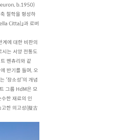
ron, b.1950)
건축 철학을 형성하
lla Citta)』과 로버
축의 한계에 대한 비판의
 로시는 서양 전통도
버트 벤츄리와 같
에 반기를 들며, 오
는 ‘장소성’의 개념
트 그룹 HdM은 모
순수한 재료의 인
 숭고한 의고성(擬古