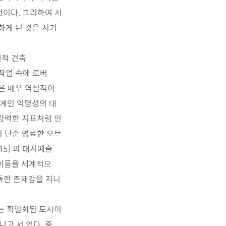
이다. 그리하여 서
하게 된 것은 시기
현적 건축
 작업 속에 로버
실은 매우 역설적이
한계인 익명성의 대
강력한 지표처럼 인
)의 단순 명료한 오브
1945) 의 대지예술
의 이름을 세계적으
독특한 존재감을 지니
는 획일화된 도시이
고 서 있다. 중