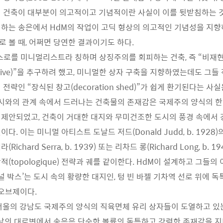
 건축이 대부분이 의고적이고 기념적이란 사실이 이를 뒷받침하는 것
하는 송은에서 HdM의 작업이 고딕 형상의 의고적인 기념성을 지향
 볼 때, 어쩌면 당연한 결과이기도 하다.
스로를 미니멀리스트라 칭하며 상징주의를 회피하는 건축, 즉 “비재
entative)”을 추구하려 했고, 미니멀한 상자 구축을 지향하였는데도 그들
전략인 “장식된 창고(decoration shed)”가 쉽게 환기된다는 사
도시와의 관계 속에서 드러나는 건축물의 존재감은 국제주의 양식의 
제안되었고, 건축이 거대한 대지와 무미건조한 도시의 풍경 속에서 
다. 이는 미니멀 아티스트 도날드 저드(Donald Judd, b. 1928
ichard Serra, b. 1939) 또는 리차드 롱(Richard Long, b. 
(topologique) 전략과 궤를 같이한다. HdM이 설계하고 그들
널 박스’는 도시 속의 황량한 대지인, 텅 빈 바젤 기차역 선로 위에 
 오브제이다.
서울의 강남도 국제주의 양식의 직육면체 유리 상자들이 도열하고 있
강남의 대로변에서 송은은 단순한 볼륨의 독특하고 강력한 존재감을 지니