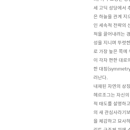
세 고딕 성당에서 
은 하늘을 관계 지
인 세속적 전략의 
적을 끌어내려는 경
성을 지니며 뚜렷한
로 가장 높은 쪽에
이 각자 편한 대로의
한 대칭(symme
러난다.
내재된 자연의 상
헤르조그는 자신의 글 
적 태도를 설명하고
의 새 관심사라기보다
을 체감하고 묘사하
리트 구조체 위에 