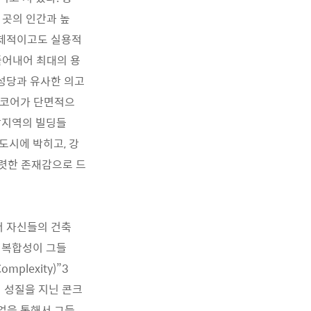
 곳의 인간과 높
경제적이고도 실용적
풀어내어 최대의 용
성당과 유사한 의고
 코어가 단면적으
남지역의 빌딩들
 도시에 박히고, 강
뚜렷한 존재감으로 드
’에서 자신들의 건축
 복합성이 그들
lexity)”3
 성질을 지닌 콘크
업을 통해서 그들