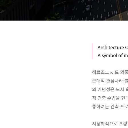
Architecture C
A symbol of 
헤르조그 & 드 뫼롱(
근대적 관심사라 불
의 기념성은 도시
적 건축 수법을 현
통하려는 건축 프
지정학적으로 프랑스