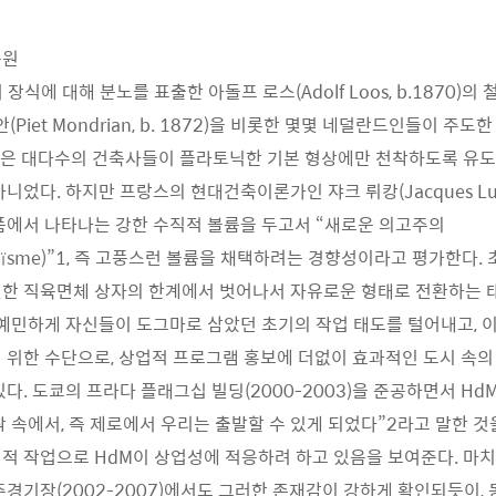
복원
장식에 대해 분노를 표출한 아돌프 로스(Adolf Loos, b.1870)의 
(Piet Mondrian, b. 1872)을 비롯한 몇몇 네덜란드인들이 주도
 추상성은 대다수의 건축사들이 플라토닉한 기본 형상에만 천착하도록 유도
니었다. 하지만 프랑스의 현대건축이론가인 쟈크 뤼캉(Jacques Lucan
품에서 나타나는 강한 수직적 볼륨을 두고서 “새로운 의고주의
archaïsme)”1, 즉 고풍스런 볼륨을 채택하려는 경향성이라고 평가한다
한 직육면체 상자의 한계에서 벗어나서 자유로운 형태로 전환하는 태
 예민하게 자신들이 도그마로 삼았던 초기의 작업 태도를 털어내고,
 위한 수단으로, 상업적 프로그램 홍보에 더없이 효과적인 도시 속의
다. 도쿄의 프라다 플래그십 빌딩(2000-2003)을 준공하면서 Hd
락 속에서, 즉 제로에서 우리는 출발할 수 있게 되었다”2라고 말한 것
적 작업으로 HdM이 상업성에 적응하려 하고 있음을 보여준다. 마치 
주경기장(2002-2007)에서도 그러한 존재감이 강하게 확인되듯이,