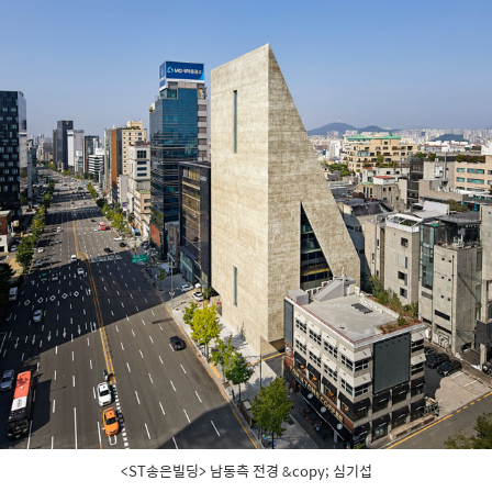
<ST송은빌딩> 남동측 전경 &copy; 심기섭