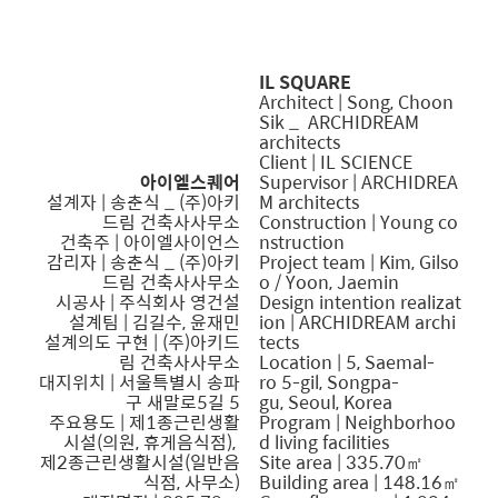
IL SQUARE
Architect |
Song, Choon
Sik
_
ARCHIDREAM
architects
Client | IL SCIENCE
아이엘스퀘어
Supervisor | ARCHIDREA
설계자 |
송춘식
_ (주)아키
M architects
드림 건축사사무소
Construction | Young co
건축주 | 아이엘사이언스
nstruction
감리자 | 송춘식 _ (주)아키
Project team | Kim, Gilso
드림 건축사사무소
o / Yoon, Jaemin
시공사 | 주식회사 영건설
Design intention realizat
설계팀 | 김길수, 윤재민
ion | ARCHIDREAM archi
설계의도 구현 | (주)아키드
tects
림 건축사사무소
Location | 5, Saemal-
대지위치 | 서울특별시 송파
ro 5-gil, Songpa-
구 새말로5길 5
gu, Seoul, Korea
주요용도 | 제1종근린생활
Program | Neighborhoo
시설(의원, 휴게음식점),
d living facilities
제2종근린생활시설(일반음
Site area | 335.70㎡
식점, 사무소)
Building area | 148.16㎡