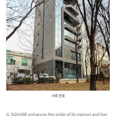
서측 전경
IL SQUARE enhances the pride of its owners and bec