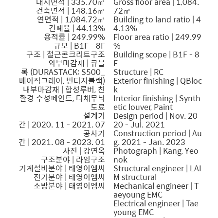
대지면적 | 335.70㎡
Gross floor area | 1,084.
건축면적 | 148.16㎡
72㎡
연면적 | 1,084.72㎡
Building to land ratio | 4
건폐율 | 44.13%
4.13%
용적률 | 249.99%
Floor area ratio | 249.99
규모 | B1F - 8F
%
구조 | 철근콘크리트구조
Building scope | B1F - 8
외부마감재 | 큐블
F
록 (DURASTACK: S500_
Structure | RC
베이직그레이, 빈티지블랙)
Exterior finishing | QBloc
내부마감재 | 합성루버, 친
k
환경 수성페인트, 다채무늬
Interior finishing | Synth
도료
etic louver, Paint
설계기
Design period | Nov. 20
간 | 2020. 11 - 2021. 07
20 - Jul. 2021
공사기
Construction period | Au
간 | 2021. 08 - 2023. 01
g. 2021 - Jan. 2023
사진 | 강연옥
Photograph | Kang, Yeo
구조분야 | 라임구조
nok
기계설비분야 | 태영이엠씨
Structural engineer | LAI
전기분야 | 태영이엠씨
M structural
소방분야 | 태영이엠씨
Mechanical engineer | T
aeyoung EMC
Electrical engineer | Tae
young EMC