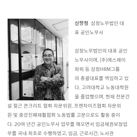
신항철
삼정노무법인 대
표 공인노무사
삼정노무법인의 대표 공인
노무사이며, (주)에스제이
파워 등 삼정HRM그룹
의 총괄대표를 역임하고 있
다. 고려대학교 노동대학원
을 졸업했으며, 현재 전문건
설 철근 콘크리트 협회 자문위원, 프랜차이즈협회 자문위
원 및 중앙진폐재활협회 노동법률 고문으로도 활동 중이
다. 20여 년간 공인노무사 업무를 해오면서 임금채권보장업
무를 국내 최초로 수행하였고, 임금, 근로시간, 노사관