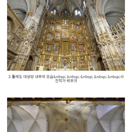
3.톨레도 대성당 내부의 모습&nbsp; &nbsp; &nbsp; &nbsp; &nbsp;사
진작가 박무귀