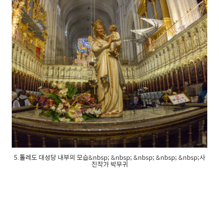
5.톨레도 대성당 내부의 모습&nbsp; &nbsp; &nbsp; &nbsp; &nbsp;사
진작가 박무귀