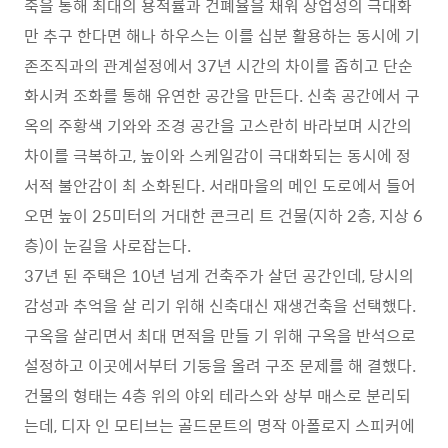
축을 통해 최대의 용적률과 건폐율을 채워 상업성의 극대화
만 추구 한다면 해나 하우스는 이를 십분 활용하는 동시에 기
존조직과의 관계설정에서 37년 시간의 차이를 좁히고 단순
화시켜 조화를 통해 유연한 공간을 만든다. 신축 공간에서 구
옥의 주황색 기와와 조경 공간을 고스란히 바라보며 시간의
차이를 극복하고, 높이와 스케일감이 극대화되는 동시에 정
서적 불안감이 최 소화된다. 서래마을의 메인 도로에서 들어
오면 높이 25미터의 거대한 콘크리 트 건물(지하 2층, 지상 6
층)이 눈길을 사로잡는다.
37년 된 주택은 10년 넘게 건축주가 살던 공간인데, 당시의
감성과 추억을 살 리기 위해 신축대신 재생건축을 선택했다.
구옥을 살리면서 최대 면적을 만들 기 위해 구옥을 반석으로
설정하고 이곳에서부터 기둥을 올려 구조 문제를 해 결했다.
건물의 형태는 4층 위의 야외 테라스와 상부 매스로 분리되
는데, 디자 인 모티브는 골드문트의 명작 아폴로지 스피커에