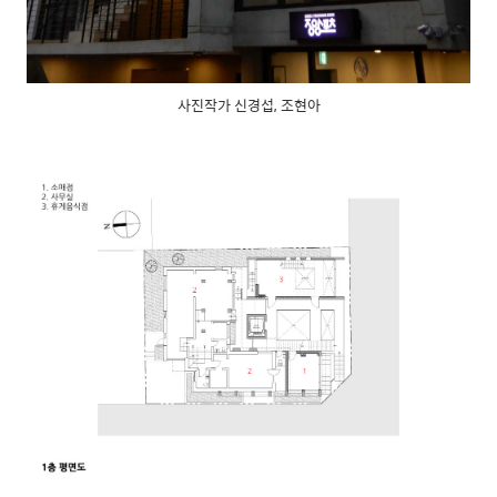
사진작가 신경섭, 조현아