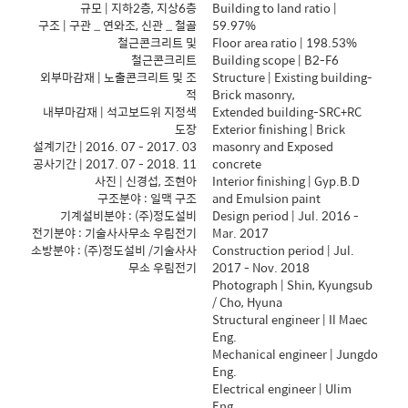
규모 | 지하2층, 지상6층
Building to land ratio |
구조 | 구관 _ 연와조, 신관 _ 철골
59.97%
철근콘크리트 및
Floor area ratio | 198.53%
철근콘크리트
Building scope | B2-F6
외부마감재 | 노출콘크리트 및 조
Structure | Existing building-
적
Brick masonry,
내부마감재 | 석고보드위 지정색
Extended building-SRC+RC
도장
Exterior finishing | Brick
설계기간 | 2016. 07 - 2017. 03
masonry and Exposed
공사기간 | 2017. 07 - 2018. 11
concrete
사진 | 신경섭, 조현아
Interior finishing | Gyp.B.D
구조분야 : 일맥 구조
and Emulsion paint
기계설비분야 : (주)정도설비
Design period | Jul. 2016 -
전기분야 : 기술사사무소 우림전기
Mar. 2017
소방분야 : (주)정도설비 /기술사사
Construction period | Jul.
무소 우림전기
2017 - Nov. 2018
Photograph | Shin, Kyungsub
/ Cho, Hyuna
Structural engineer | Il Maec
Eng.
Mechanical engineer | Jungdo
Eng.
Electrical engineer | Ulim
Eng.