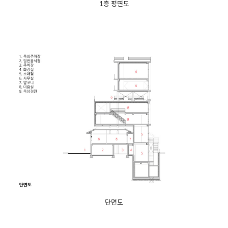
1층 평면도
단면도