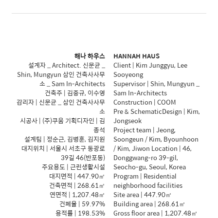
해나 하우스
HANNAH HAUS
설계자 _ Architect. 신문균 _
Client | Kim Junggyu, Lee
Shin, Mungyun 삼인 건축사사무
Sooyeong
소 _ Sam In-Architects
Supervisor | Shin, Mungyun _
건축주 | 김중규, 이수영
Sam In-Architects
감리자 | 신문균 _ 삼인 건축사사무
Construction | COOM
소
Pre & SchematicDesign | Kim,
시공사 | (주)쿠움 기획디자인 | 김
Jongseok
종석
Project team | Jeong,
설계팀 | 정순근, 김병훈, 김지원
Soongeun / Kim, Byounhoon
대지위치 | 서울시 서초구 동광로
/ Kim, Jiwon Location | 46,
39길 46(반포동)
Donggwang-ro 39-gil,
주요용도 | 근린생활시설
Seocho-gu, Seoul, Korea
대지면적 | 447.90㎡
Program | Residential
건축면적 | 268.61㎡
neighborhood facilities
연면적 | 1,207.48㎡
Site area | 447.90㎡
건폐율 | 59.97%
Building area | 268.61㎡
용적률 | 198.53%
Gross floor area | 1,207.48㎡