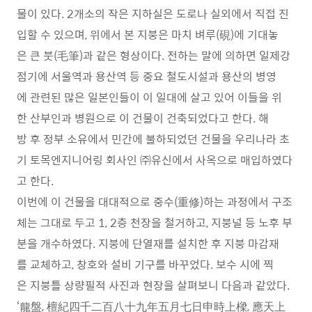
물이 있다. 2개소의 작은 지하실은 도로나 실외에서 직접 진
입할 수 있으며, 위에서 본 지붕은 마치 벼루(硯)에 기대놓
은 큰 붓(毛筆)과 같은 형상이다. 전하는 말에 의하면 일제강
점기에 서울역과 용산역 등 중요 철도시설과 용산의 병영
에 관련된 많은 일본인들이 이 일대에 살고 있어 이들을 위
한 산부인과 병원으로 이 건물이 건축되었다고 한다. 해
방 후 정부 소유에서 민간에 불하되었던 건물을 우리나라 초
기 토목엔지니어링 회사인 ㈜유신에서 사옥으로 매입하였다
고 한다.
이번에 이 건물을 대대적으로 중수(重修)하는 과정에서 구조
체는 그대로 두고 1, 2층 천장을 철거하고, 지붕널 등 노후 부
분을 개수하였다. 지붕에 단열재를 설치한 후 지붕 마감재
를 교체하고, 창호와 설비 기구를 바꾸었다. 보수 시에 찍
은 지붕틀 상량필적 사진과 현장을 살펴보니 다음과 같았다.
‘龍盤, 檀紀四千二百八十九年五月七日申時上樑, 應天上