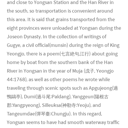
and close to Yongsan Station and the Han River in
the south, so transportation is convenient around
this area. It is said that grains transported from the
eight provinces were unloaded at Yongsan during the
Joseon Dynasty. In the collection of writings of
Gugye, a civil official(munsin) during the reign of King
Yeongjo, there is a poem(七言絶句,江行) about going
home by boat from the southern bank of the Han
River in Yongsan in the year of Muja (戊子, Yeongjo
44:1768), as well as other poems he wrote while
traveling through scenic spots such as Apgujeong(過
鴨鷗亭), Dumi(過斗尾:Paldang), Yanggeun(陽根古
郡:Yangpyeong), Silleuksa(神勒寺:Yeoju), and
Tangeumdae(彈琴臺:Chungju). In this regard,
Yongsan seems to have had smooth waterway traffic