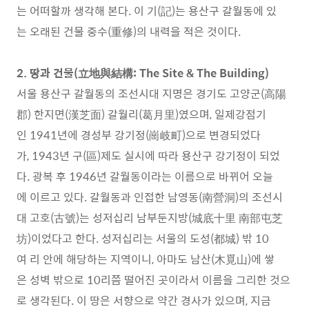
는 어떠할까 생각해 본다. 이 기(記)는 용산구 갈월동에 있
는 오래된 건물 중수(重修)의 내력을 적은 것이다.
2. 땅과 건물(立地與結構: The Site & The Building)
서울 용산구 갈월동의 조선시대 지명은 경기도 고양군(高陽
郡) 한지면(漢芝面) 갈월리(葛月里)였으며, 일제강점기
인 1941년에 경성부 강기정(崗岐町)으로 변경되었다
가, 1943년 구(區)제도 실시에 따라 용산구 강기정이 되었
다. 광복 후 1946년 갈월동이라는 이름으로 바뀌어 오늘
에 이르고 있다. 갈월동과 인접한 남영동(南營洞)의 조선시
대 고호(古號)는 성저십리 남부둔지방(城底十里 南部屯芝
坊)이었다고 한다. 성저십리는 서울의 도성(都城) 밖 10
여 리 안에 해당하는 지역이니, 아마도 남산(木覓山)에 쌓
은 성벽 밖으로 10리쯤 떨어진 곳이라서 이름을 그리한 것으
로 생각된다. 이 땅은 서향으로 약간 경사가 있으며, 지금