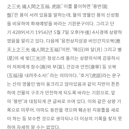
之三光 備人間之五福, 虎踞.’ 이를 풀이하면 ‘용반(龍
盤)’은 용이 서려 있음을 말하는데, 물의 영물인 용의 신성함
을 비유하여 화재예방을 바라는 기원문구이다. 그리고 단
기 4289(서기 1956)년 5월 7일 오후(午後) 4시경에 상량하
였음을 알리고 있다. 다음에 ‘응천상지삼광 비인간지오복(應
天上之三光 備人間之五福)’이란, ‘해(日)와 달(月) 그리고 별
(星)의 세 빛(三光)은 정성스레 올리는 상량의식에 감응하시
어 저희에게 장수(壽)와 부(富), 건강과 안전(康寧) 등 오복
(五福)을 내려주소서!’ 라는 의미이다. ‘호거’(虎踞)라는 문구
는 산의 영물인 범이 웅크리고 앉아있음과 같이 지반이 튼튼
하여 건물의 구조가 안전하게 되도록 바라는 기원으로, 앞
의 ‘용반’과 대칭되게 큰 글씨로 쓰여 있다. 이와 같은 상량 기
록으로 미루어, 아마도 동란을 겪으며 훼손된 지붕틀을 새로
이 하는 등 보수한 것으로 생각되나 더 이상의 기록을 찾지 못
하여 자세히 알 수는 없었다.