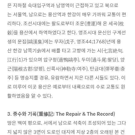
은 지하철 숙대입구역과 남영역이 근접하고 있고 북으로
는 서울역, 남으로는 용산역과 한강이 매우 가까워 교통이 편
리하다. 조선시대에는 팔도로부터 조운(漕運)해 온 세곡(稅
穀)을 용산에서 하역하였다고 한다. 영조시대 문신인 구계선
생의 문집(鷗溪集)에는 무자(戊子, 영조44;1768)년에 용
산 한강 남쪽기슭에서 배를 타고 고향에 가는 시(七言絶句,
江行)1)가 있으며 압구정(過鴨鷗亭), 두미(過斗尾:팔당), 양
근(陽根古郡:양평), 신륵사(神勒寺:여주), 탄금대(彈琴臺:충
주) 등 명승지를 경유, 유람하면서 지은 다른 시들도 있다. 이
로 미루어 이곳 용산은 예로부터 내륙으로의 수로 교통도 원
활하였음을 알 수 있다.
3. 중수와 기록(重修記: The Repair & The Record)
땅은 백여 평으로, 서에서 남으로 석축이 조성되어 있는 그다
지 넓지 않은 3면이 도로인 대지에 지상 2층의 오래된 본 건