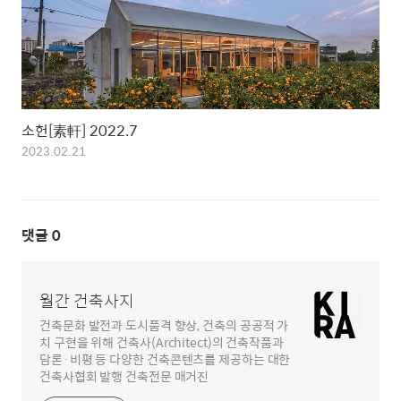
소헌[素軒] 2022.7
2023.02.21
댓글
0
월간 건축사지
건축문화 발전과 도시품격 향상, 건축의 공공적 가
치 구현을 위해 건축사(Architect)의 건축작품과
담론·비평 등 다양한 건축콘텐츠를 제공하는 대한
건축사협회 발행 건축전문 매거진