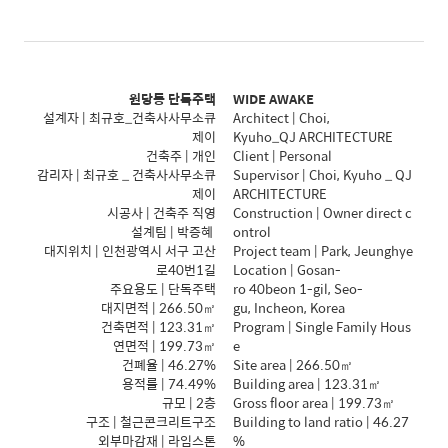
원당동 단독주택
WIDE AWAKE
설계자 | 최규호_건축사사무소큐
Architect | Choi,
제이
Kyuho_QJ ARCHITECTURE
건축주 | 개인
Client | Personal
감리자 | 최규호 _ 건축사사무소큐
Supervisor | Choi, Kyuho _ QJ
제이
ARCHITECTURE
시공사 | 건축주 직영
Construction | Owner direct c
설계팀 | 박증혜
ontrol
대지위치 | 인천광역시 서구 고산
Project team | Park, Jeunghye
로40번1길
Location | Gosan-
주요용도 | 단독주택
ro 40beon 1-gil, Seo-
대지면적 | 266.50㎡
gu, Incheon, Korea
건축면적 | 123.31㎡
Program | Single Family Hous
연면적 | 199.73㎡
e
건폐율 | 46.27%
Site area | 266.50㎡
용적률 | 74.49%
Building area | 123.31㎡
규모 | 2층
Gross floor area | 199.73㎡
구조 | 철근콘크리트구조
Building to land ratio | 46.27
외부마감재 | 라임스톤
%