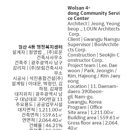
Wolsan 4-
dong Community Servi
ce Center
Architect |
Jeong, Yeong
beop _ LOUN Architects
Corp.
Client | Gwangju Namgu
Supervisor | BoriArchite
월산 4동 행정복지센터
cts Corp.
설계자 |
정영법 _ (주)로운
Construction | Seokjin C
건축사사무소
onstructor Corp.
건축주 | 광주광역시 남구
Project team | Lee, Dae
감리자 | (주)보림건축사사
woon / Park, Jeongin /
무소
Kim, Hajeong / Kim Jaey
시공사 | 석진종합건설(주)
eong
설계팀 | 이대운, 박정인, 김
Location | 11, Daenam-
하정, 김재영
daero 390beon-
대지위치 | 광주광역시 남
gil, Nam-gu,
구 대남대로 390번길 11
Gwangju, Korea
주요용도 | 공공업무시설
Program | Office
대지면적 | 1,211.00㎡
Site area | 1,211.00㎡
건축면적 | 559.61㎡
Building area | 559.61㎡
연면적 | 2,064.40㎡
Gross floor area | 2,064.
건폐율 | 46.21%
40㎡