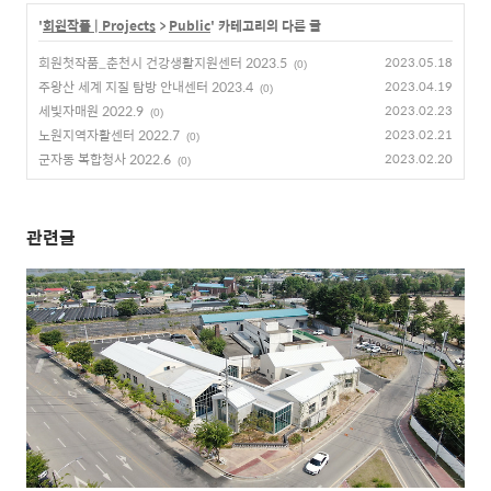
'
회원작품 | Projects
>
Public
' 카테고리의 다른 글
회원첫작품_춘천시 건강생활지원센터 2023.5
2023.05.18
(0)
주왕산 세계 지질 탐방 안내센터 2023.4
2023.04.19
(0)
세빛자매원 2022.9
2023.02.23
(0)
노원지역자활센터 2022.7
2023.02.21
(0)
군자동 복합청사 2022.6
2023.02.20
(0)
관련글