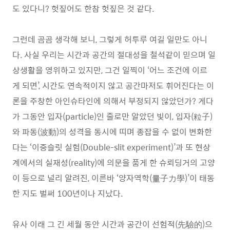
도 있다니? 헛짚어도 한참 헛짚은 것 같다.
그런데 곰곰 생각해 보니, 그렇게 허투루 여길 일만도 아니
다. 사실 우리는 시간과 공간의 절대성을 철석같이 믿으며 일
상생활을 영위하고 있지만, 그건 일찍이 ‘어느 조건에 이르
게 되면’, 시간도 연속적이지 않고 공간마저도 휘어진다는 이
론을 주창한 아인슈타인에 의해서 부정되지 않았던가? 게다
가 그동안 입자(particle)인 줄로만 알았던 빛이, 입자(粒子)
와 파동(波動)의 성격을 동시에 띠며 종잡을 수 없이 변화한
다는 ‘이중슬릿 실험(Double-slit experiment)’과 또 현상
계에서의 실재성(reality)에 의문을 품게 한 슈뢰딩거의 고양
이 등으로 널리 알려진, 이른바 ‘양자역학(量子力學)’이 태동
한 지도 벌써 100년이나 지났다.
유사 이래 그 긴 세월 동안 시간과 공간이 선험적(先驗的)으