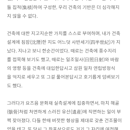
둘 집적(集積)하여 구성한, 우리 건축의 기반은 더 심각해지
지 않을 수 없다.
건축에 대한 지고지순한 가치를 스스로 부여하며, 내가 건축
설계에 침잠(沈潛)한 지도 어느덧 사반세기(四半世紀)가 지
났다. 지나고 보니 한순간이었다. 때로는 건축에 풍수지리
를 접목해 보기도 했고, 때로는 일조일사(日照日射)와 바람
의 영향 등을 건축에 대입한답시고 삼원 일차 연립방정식
을 억지로 세우고 또 그걸 풀어본답시고 호기롭게 덤벼보기
도 했다.
그러다가 요즈음 문화재 실측설계에 집중하면서, 마치 해골
(骸骨)처럼 처연하게 스러진 유산(遺産)에 직면하는 일이 부
쩍 잦아졌다. 다들 한때 버젓한 형상을 제대로 갖춘 건조물이
었을 테고, 또 당시 그 좌표상으로도 거기 그 자리에 여전해