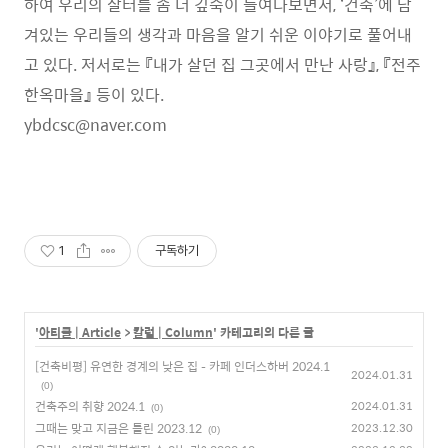
하여 우리의 살터를 좀 더 깊숙이 들여다보면서, ‘건축’에 담
겨있는 우리들의 생각과 마음을 알기 쉬운 이야기로 풀어내
고 있다. 저서로는 『내가 살던 집 그곳에서 만난 사랑』, 『전주
한옥마을』 등이 있다.
ybdcsc@naver.com
1
구독하기
'
아티클 | Article
>
칼럼 | Column
' 카테고리의 다른 글
[건축비평] 유연한 경계의 낮은 집 – 카페 인더스하버 2024.1
2024.01.31
(0)
건축주의 취향 2024.1
2024.01.31
(0)
그때는 맞고 지금은 틀린 2023.12
2023.12.30
(0)