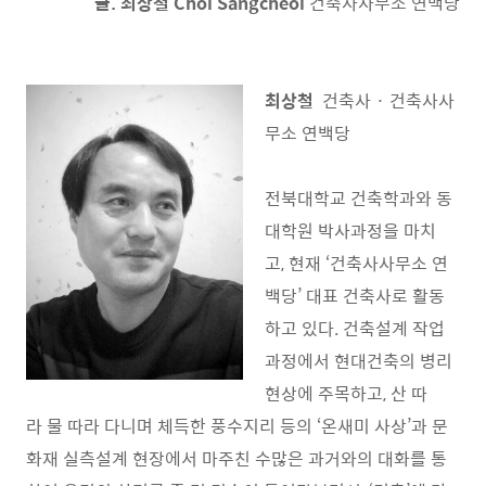
글. 최상철 Choi Sangcheol
건축사사무소 연백당
최상철
건축사 · 건축사사
무소 연백당
전북대학교 건축학과와 동
대학원 박사과정을 마치
고, 현재 ‘건축사사무소 연
백당’ 대표 건축사로 활동
하고 있다. 건축설계 작업
과정에서 현대건축의 병리
현상에 주목하고, 산 따
라 물 따라 다니며 체득한 풍수지리 등의 ‘온새미 사상’과 문
화재 실측설계 현장에서 마주친 수많은 과거와의 대화를 통