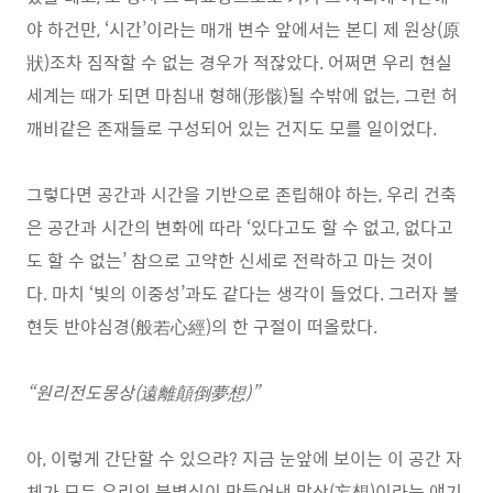
야 하건만, ‘시간’이라는 매개 변수 앞에서는 본디 제 원상(原
狀)조차 짐작할 수 없는 경우가 적잖았다. 어쩌면 우리 현실
세계는 때가 되면 마침내 형해(形骸)될 수밖에 없는, 그런 허
깨비같은 존재들로 구성되어 있는 건지도 모를 일이었다.
그렇다면 공간과 시간을 기반으로 존립해야 하는, 우리 건축
은 공간과 시간의 변화에 따라 ‘있다고도 할 수 없고, 없다고
도 할 수 없는’ 참으로 고약한 신세로 전락하고 마는 것이
다. 마치 ‘빛의 이중성’과도 같다는 생각이 들었다. 그러자 불
현듯 반야심경(般若心經)의 한 구절이 떠올랐다.
“원리전도몽상(遠離顛倒夢想)”
아, 이렇게 간단할 수 있으랴? 지금 눈앞에 보이는 이 공간 자
체가 모두 우리의 분별심이 만들어낸 망상(妄想)이라는 얘기