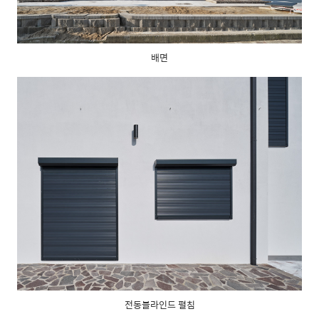
배면
전동블라인드 펼침