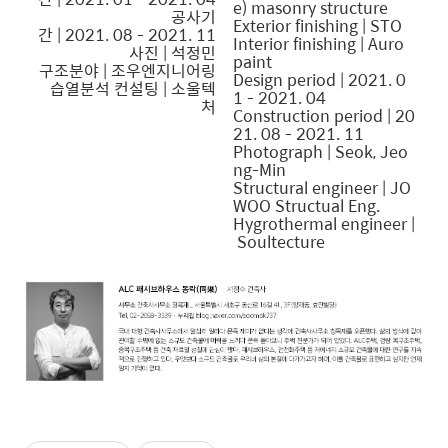
e) masonry structure
공사기
Exterior finishing | STO
간 | 2021. 08 - 2021. 11
Interior finishing | Auro
사진 | 석정민
paint
구조분야 | 조우엔지니어링
Design period | 2021. 0
습열분석 컨설팅 | 소울텍
1 - 2021. 04
처
Construction period | 20
21. 08 - 2021. 11
Photograph | Seok, Jeo
ng-Min
Structural engineer | JO
WOO Structual Eng.
Hygrothermal engineer |
Soultecture