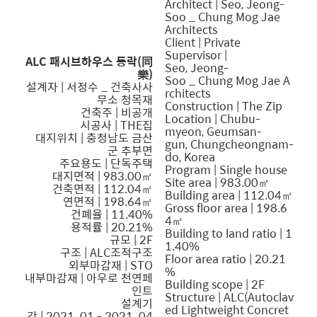
Architect | Seo, Jeong-
Soo
_
Chung Mog Jae
Architects
Client | Private
Supervisor |
ALC 패시브하우스 동락(同
Seo, Jeong-
樂)
Soo _ Chung Mog Jae A
설계자 |
서정수
_ 건축사사
rchitects
무소 청목재
Construction | The Zip
건축주 | 비공개
Location | Chubu-
시공사 | THE집
myeon, Geumsan-
대지위치 | 충청남도 금산
gun, Chungcheongnam-
군 추부면
do, Korea
주요용도 | 단독주택
Program | Single house
대지면적 | 983.00㎡
Site area | 983.00㎡
건축면적 | 112.04㎡
Building area | 112.04㎡
연면적 | 198.64㎡
Gross floor area | 198.6
건폐율 | 11.40%
4㎡
용적률 | 20.21%
Building to land ratio | 1
규모 | 2F
1.40%
구조 | ALC조적구조
Floor area ratio | 20.21
외부마감재 | STO
%
내부마감재 | 아우로 천연페
Building scope | 2F
인트
Structure | ALC(Autoclav
설계기
ed Lightweight Concret
간 | 2021. 01 - 2021. 04