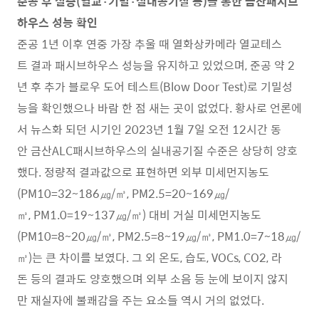
준공 후 실증(열교·기밀·실내공기질 등)을 통한 금산패시브
하우스 성능 확인
준공 1년 이후 연중 가장 추울 때 열화상카메라 열교테스
트 결과 패시브하우스 성능을 유지하고 있었으며, 준공 약 2
년 후 추가 블로우 도어 테스트(Blow Door Test)로 기밀성
능을 확인했으나 바람 한 점 새는 곳이 없었다. 황사로 언론에
서 뉴스화 되던 시기인 2023년 1월 7일 오전 12시간 동
안 금산ALC패시브하우스의 실내공기질 수준은 상당히 양호
했다. 정량적 결과값으로 표현하면 외부 미세먼지농도
(PM10=32~186㎍/㎥, PM2.5=20~169㎍/
㎥, PM1.0=19~137㎍/㎥) 대비 거실 미세먼지농도
(PM10=8~20㎍/㎥, PM2.5=8~19㎍/㎥, PM1.0=7~18㎍/
㎥)는 큰 차이를 보였다. 그 외 온도, 습도, VOCs, CO2, 라
돈 등의 결과도 양호했으며 외부 소음 등 눈에 보이지 않지
만 재실자에 불쾌감을 주는 요소들 역시 거의 없었다.