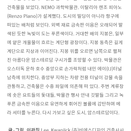
건축물을 보았다. NEMO 과학박물관. 이탈리아 렌조 피아노
(Renzo Piano)가 설계했다. 도시의 빌딩이 아니라 항구에
떠있는 배처럼 보인다. 외벽 재료 금속판 이음은 오래되어 발
색된 듯한 녹빛이 도는 푸른색이다. 거대한 배의 지붕은, 일부
에 얕은 개울물이 흐르는 계단형 광장이다. 지붕 동측은 길게
계단으로 지상과 이어진다. 지붕 위를 오르면 남쪽으로 펼쳐
진 아름다운 암스테르담 구시가를 조망할 수 있다. 박물관은
오스터독 운하 호수 중앙으로 손가락처럼 내민 에이(IJ)터널
남측에 위치한다. 중앙부 지하는 차량 전용 터널이 강물 속을
관통하고, 건축물은 수중 파일에 의존해 떠 있다. 주변 계류장
에 솟은 요트들의 돛대들, 박물관 행사 안내 깃발들 그리고 녹
푸른 금속판 이음으로 유연하게 휘어진 볼륨에 감탄하며 메
라 셔터를 누른다. 다시 가보고 싶은 도시, 암스테르담이다.
글·그림. 이관직
Lee, Kwanjick (주)비에스디자인 건축사사