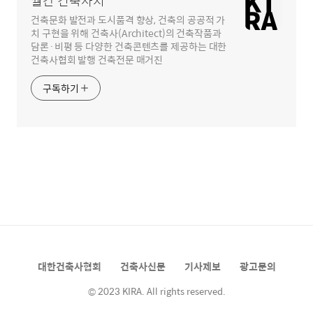
월간 건축사지
건축문화 발전과 도시품격 향상, 건축의 공공적 가
치 구현을 위해 건축사(Architect)의 건축작품과
담론·비평 등 다양한 건축콘텐츠를 제공하는 대한
건축사협회 발행 건축전문 매거진
구독하기
대한건축사협회
건축사신문
기사제보
광고문의
© 2023 KIRA. All rights reserved.