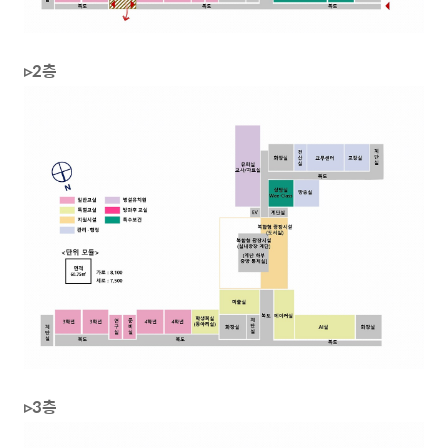
▹2층
▹3층