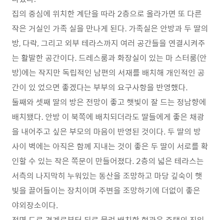
집의 중심에 위치한 계단을 따라 2층으로 올라가면 또 다른
작은 거실인 가족 실을 만나게 된다. 가족실은 안방과 두 딸의
방, 다락, 그리고 외부 테라스까지 여러 공간들을 연결시켜주
는 활발한 공간이다. 드레스룸과 화장실이 있는 마 스터룸(안
방)에는 작지만 독립적인 남편의 서재를 배치해 개인적인 공
간이 있 었으면 좋겠다는 부부의 요구사항을 반영했다.
둘째와 셋째 딸의 방은 전망이 좋고 햇빛이 잘 드는 정남향에
배치됐다. 안방 이 북쪽에 배치되더라도 딸들에게 좋은 채광
을 내어주고 싶은 부모의 마음이 반영된 것이다. 두 딸의 방
사이 벽에는 아직은 함께 지내는 것이 좋은 두 딸이 서로를 확
인할 수 있는 작은 쪽문이 만들어졌다. 2층의 넓은 테라스는
서측의 나지막히 누워있는 동산을 조망하고 마당 깊숙이 햇
빛을 끌어들이는 장치이며 주변을 조망하기에 더없이 좋은
야외장소이다.
전면 도로 경계로부터 뒤로 물려 배치한 현관은 주택의 진입