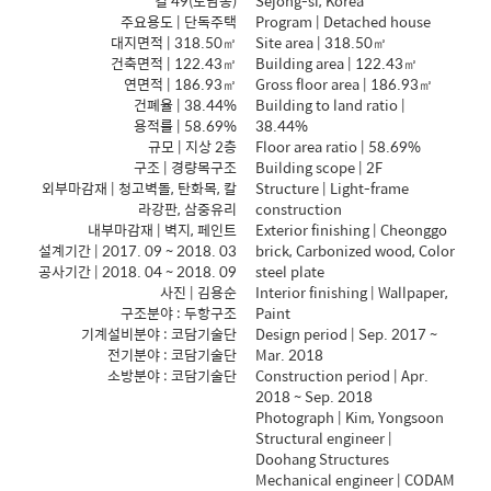
길 49(도담동)
Sejong-si, Korea
주요용도 | 단독주택
Program | Detached house
대지면적 | 318.50㎡
Site area | 318.50㎡
건축면적 | 122.43㎡
Building area | 122.43㎡
연면적 | 186.93㎡
Gross floor area | 186.93㎡
건폐율 | 38.44%
Building to land ratio |
용적률 | 58.69%
38.44%
규모 | 지상 2층
Floor area ratio | 58.69%
구조 | 경량목구조
Building scope | 2F
외부마감재 | 청고벽돌, 탄화목, 칼
Structure | Light-frame
라강판, 삼중유리
construction
내부마감재 | 벽지, 페인트
Exterior finishing | Cheonggo
설계기간 | 2017. 09 ~ 2018. 03
brick, Carbonized wood, Color
공사기간 | 2018. 04 ~ 2018. 09
steel plate
사진 | 김용순
Interior finishing | Wallpaper,
구조분야 : 두항구조
Paint
기계설비분야 : 코담기술단
Design period | Sep. 2017 ~
전기분야 : 코담기술단
Mar. 2018
소방분야 : 코담기술단
Construction period | Apr.
2018 ~ Sep. 2018
Photograph | Kim, Yongsoon
Structural engineer |
Doohang Structures
Mechanical engineer | CODAM