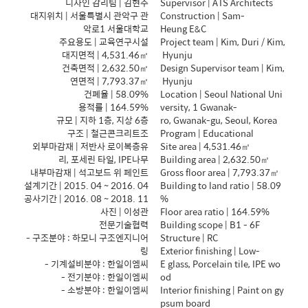
디자인 감리팀 | 김현주
Supervisor | ATS Architects
대지위치 | 서울특별시 관악구 관
Construction | Sam-
악로1 서울대학교
Heung E&C
주요용도 | 교육연구시설
Project team | Kim, Duri / Kim,
대지면적 | 4,531.46㎡
Hyunju
건축면적 | 2,632.50㎡
Design Supervisor team | Kim,
연면적 | 7,793.37㎡
Hyunju
건폐율 | 58.09%
Location | Seoul National Uni
용적률 | 164.59%
versity, 1 Gwanak-
규모 | 지하 1층, 지상 6층
ro, Gwanak-gu, Seoul, Korea
구조 | 철근콘크리트조
Program | Educational
외부마감재 | 저반사 로이복층유
Site area | 4,531.46㎡
리, 포세린 타일, IPE나무
Building area | 2,632.50㎡
내부마감재 | 석고보드 위 페인트
Gross floor area | 7,793.37㎡
설계기간 | 2015. 04 ~ 2016. 04
Building to land ratio | 58.09
공사기간 | 2016. 08 ~ 2018. 11
%
사진 | 이성관
Floor area ratio | 164.59%
전문기술협력
Building scope | B1 - 6F
- 구조분야 : 하모니 구조엔지니어
Structure | RC
링
Exterior finishing | Low-
- 기계설비분야 : 한일이엠씨
E glass, Porcelain tile, IPE wo
- 전기분야 : 한일이엠씨
od
- 소방분야 : 한일이엠씨
Interior finishing | Paint on gy
psum board