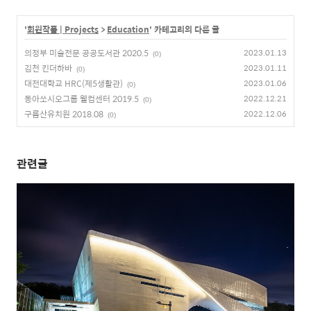
'
회원작품 | Projects
>
Education
' 카테고리의 다른 글
의정부 미술전문 공공도서관 2020.5
2023.01.13
(0)
김천 킨더하바
2023.01.11
(0)
대전대학교 HRC(제5생활관)
2023.01.06
(0)
동아쏘시오그룹 웰컴센터 2019.5
2022.12.21
(0)
구름산유치원 2018.08
2022.12.06
(0)
관련글