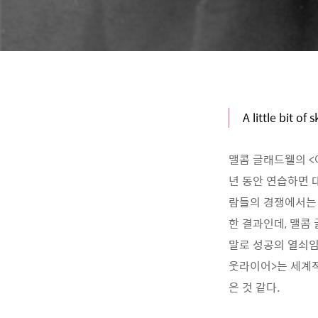
A little bit of 
맬콤 글래드웰의 <아
년 동안 연습하면 
람들의 경쟁에서는 
한 결과인데, 맬콤
말로 성공의 열쇠임
웃라이어>는 세계적
은 것 같다.