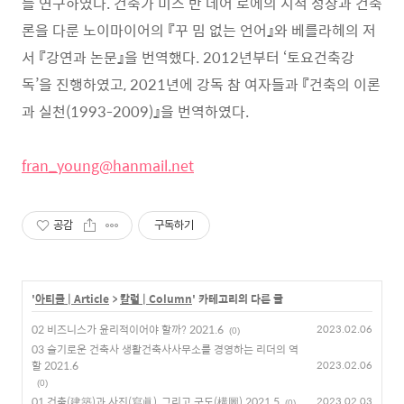
를 연구하였다. 건축가 미스 반 데어 로에의 지적 성장과 건축
론을 다룬 노이마이어의 『꾸 밈 없는 언어』와 베를라헤의 저
서 『강연과 논문』을 번역했다. 2012년부터 ‘토요건축강
독’을 진행하였고, 2021년에 강독 참 여자들과 『건축의 이론
과 실천(1993-2009)』을 번역하였다.
fran_young@hanmail.net
공감
구독하기
'
아티클 | Article
>
칼럼 | Column
' 카테고리의 다른 글
02 비즈니스가 윤리적이어야 할까? 2021.6
2023.02.06
(0)
03 슬기로운 건축사 생활건축사사무소를 경영하는 리더의 역
할 2021.6
2023.02.06
(0)
01 건축(建築)과 사진(寫眞), 그리고 구도(構圖) 2021.5
2023.02.03
(0)