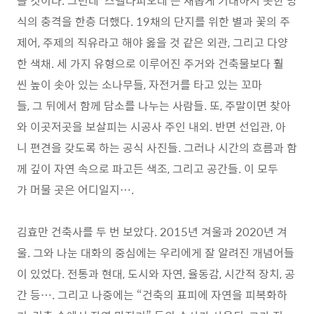
을 것이다. 그런데 ‘스텔라피오레’는 새롭게 기대하지 못한 방
식의 충격을 한층 더했다. 19채의 단지를 위한 별과 꽃의 주
제어, 주제의 직유라고 해야 옳을 것 같은 외관, 그리고 다양
한 색채. 세 가지 유형으로 이루어진 주거와 건축물보다 훨
씬 높이 솟아 있는 소나무들, 자전거를 타고 있는 꼬마
들, 그 뒤에서 함께 담소를 나누는 사람들. 또, 주말이면 찾아
와 이곳저곳을 보살피는 시공사 주인 내외. 반면 선입관, 아
니 편견을 갖도록 하는 공식 사진들. 그러나 시간의 흐름과 함
께 깊이 자연 속으로 파고든 색조, 그리고 공간들. 이 모두
가 머물 곳은 어디일지….
김효만 건축사를 두 번 보았다. 2015년 겨울과 2020년 겨
울. 그와 나눈 대화의 중심에는 우리에게 잘 알려진 개념어들
이 있었다. 전통과 현대, 도시와 자연, 율동감, 시간적 장치, 공
간 등…. 그리고 나중에는 “건축의 표피에 자연을 피복화하