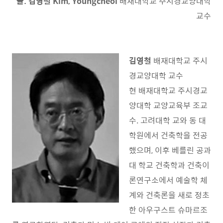
글. 김영철 Kim, Youngcheol
배재대학교 주시경교양대학
교수
김영철
배재대학교
주시
경교양대학 교수
현 배재대학교 주시경교
양대학 교양교육부 조교
수. 고려대학 교와 동 대
학원에서 건축학을 전공
했으며, 이후 베를린 공과
대 학교 건축학과 건축이
론연구소에서 예술학 체
계와 건축론을 새로 정초
한 아우구스트 슈마르조