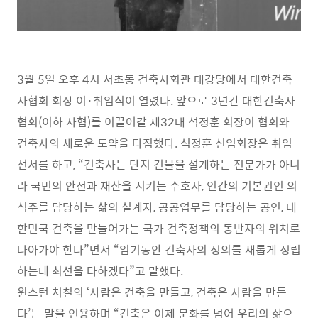
3
월
5
일 오후
4
시 서초동 건축사회관 대강당에서 대한건축
사협회 회장 이
·
취임식이 열렸다
.
앞으로
3
년간 대한건축사
협회
(
이하 사협
)
를 이끌어갈 제
32
대 석정훈 회장이 협회와
건축사의 새로운 도약을 다짐했다
.
석정훈 신임회장은 취임
선서를 하고
, “
건축사는 단지 건물을 설계하는 전문가가 아니
라 국민의 안전과 재산을 지키는 수호자
,
인간의 기본권인 의
식주를 담당하는 삶의 설계자
,
공공업무를 담당하는 공인
,
대
한민국 건축을 만들어가는 국가 건축정책의 동반자의 위치로
나아가야 한다
”
면서
“
임기동안 건축사의 정의를 새롭게 정립
하는데 최선을 다하겠다
”
고 말했다
.
윈스턴 처칠의
‘
사람은 건축을 만들고
,
건축은 사람을 만든
다
’
는 말을 인용하며
“
건축은 이제 문화를 넘어 우리의 삶으