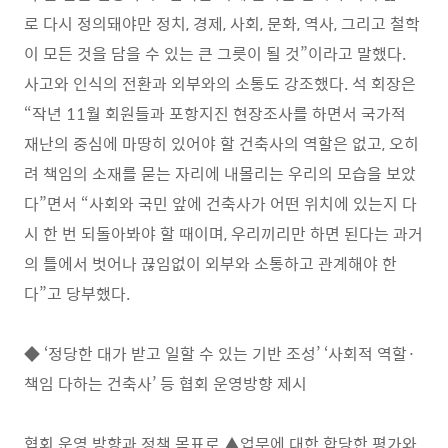
로 다시 정의돼야만 정치
,
경제
,
사회
,
문화
,
역사
,
그리고 철학
이 모든 것을 담을 수 있는 큰 그릇이 될 것
”
이라고 말했다
.
사고와 인식의 전환과 외부와의 소통도 강조했다
.
석 회장은
“
작년
11
월 회원들과 포항지진 현장조사를 하면서 국가적
재난의 중심에 마땅히 있어야 할 건축사의 역할은 없고
,
오히
려 책임의 소재를 묻는 자리에 내몰리는 우리의 모습을 보았
다”면서
“
사회와 국민 앞에 건축사가 어떤 위치에 있는지 다
시 한 번 되돌아봐야 할 때이며
,
우리끼리만 하면 된다는 과거
의 틀에서 벗어나 끊임없이 외부와 소통하고 관계해야 한
다
”
고 당부했다
.
◆
‘
정당한 대가 받고 일할 수 있는 기반 조성
’ ‘
사회적 역할
·
책임 다하는 건축사
’
등 협회 운영방향 제시
협회 운영 방향과 정책 목표로
▲
업무에 대한 합당한 평가와