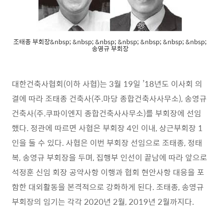
조태종 부회장&nbsp; &nbsp; &nbsp; &nbsp; &nbsp; &nbsp; &nbsp;
송영규 부회장
대한건축사협회
(
이하 사협
)
는
3
월
19
일
’18
년도 이사회 의
결에 따라 조태종 건축사
(
주
.
마당 종합건축사사무소
),
송영규
건축사
(
주
.
쿠파이엔지 종합건축사사무소
)
를 부회장에 선임
했다
.
정관에 따르면 사협은 부회장
4
인 이내
,
상근부회장
1
인을 둘 수 있다
.
사협은 이번 부회장 선임으로 조태종
,
정태
복
,
송영규 부회장을 두며
,
집행부 인선이 끝남에 따라 앞으로
석정훈 신임 회장 공약사항 이행과 협회 현안사항 대응을 포
함한 대외활동을 본격적으로 강화하게 된다
.
조태종
,
송영규
부회장의 임기는 각각
2020
년
2
월
, 2019
년
2
월까지다
.