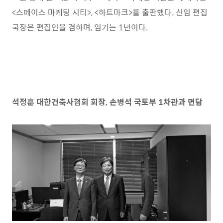
<
스페이스 마케팅 시티
>, <
하트마크
>
를 출판했다
.
신임 편집
국장은 편집인을 겸하며
,
임기는
1
년이다
.
석정훈 대한건축사협회 회장
,
손병석 국토부
1
차관과 면담