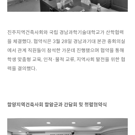
진주지역건축사회와 국립 경남과학기술대학교가 산학협력
을 체결했다
.
협약식은
3
월
28
일 경남과기대 본관 중회의실
에서 관계 직원들이 참석한 가운데 진행됐으며 협약을 통해
학생 맞춤형 교육
,
인적
·
물적 교류
,
지역사회 발전을 위한 협
력을 결의했다
.
함양지역건축사회 함암군과 간담회 및 청렴협약식