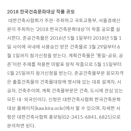
2018
한국건축문화대상 작품 공모
대한건축사협회가 주관
·
주최하고 국토교통부
,
서울경제신
문이 주최하는
‘2018
한국건축문화대상
’
이 작품 공모를 실
시한다
.
준공건축물은
2016
년
5
월
1
일부터
2018
년
5
월
1
일 사이에 국내에 사용승인 받은 건축물로
3
월
29
일부터
6
월
1
일까지 참가신청을 받는다
.
계획건축물은
‘
통일
-
공유
,
공
존
’
이란 주제를 적용한 미발표 창작 작품으로
5
월
15
일부터
5
월
25
일까지 참가신청을 받는다
.
준공건축물부문 응모자격
은 출품건축물의 건축물대장에 명시돼 있는 대표 설계자
,
시
공자
,
건축주이며
,
계획 건축물부문은 건축
,
도시에 관심 있는
모든 내
·
외국인이다
.
신청은 대한건축사협회 한국건축문화
대상 홈페이지
(kaa.kira.or.kr)
에서 할 수 있으며
,
자세한 사
항은 대한건축사협회 홍보팀
(02-3415-6841, 6825)
으로
문의하면 된다
.