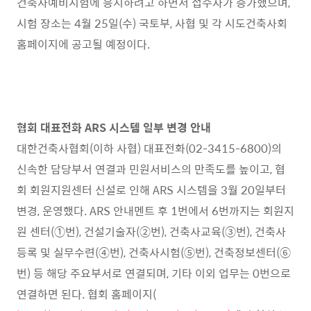
건축사예비시험에 응시하려고 하면서 접수자가 증가했으며
,
시험 장소는
4
월
25
일
(
수
)
국토부
,
사협 및 각 시도건축사회
홈페이지에 공고될 예정이다
.
협회 대표전화
ARS
시스템 일부 변경 안내
대한건축사협회
(
이하 사협
)
대표전화
(02-3415-6800)
의
신속한 담당부서 연결과 민원서비스의 만족도를 높이고
,
협
회 회원지원센터 신설로 인해
ARS
시스템을
3
월
20
일부터
변경
,
운영했다
. ARS
안내멘트 후
1
번에서
6
번까지는 회원지
원 센터
(①
번
),
건설기술자
(②
번
),
건축사교육
(③
번
),
건축사
등록 및 실무수련
(④
번
),
건축사시험
(⑤
번
),
건축정보센터
(⑥
번
)
등 해당 주요부서로 연결되며
,
기타 이외 업무는
0
번으로
연결하면 된다
.
협회 홈페이지
(