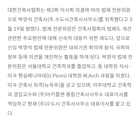
대한건축사협회는 제
3
회 이사회 의결에 따라 법제 전문위원
으로 박영석 건축사
(
주
.
수도시건축사사무소
)
를 위촉했다고
3
월
19
일 밝혔다
.
법제 전문위원은 건축사협회의 법제도 개선
관련한 주요현안에 대해 신속히 대응키 위한 제도다
.
앞으로
신임 박영석 법제 전문위원은 대외기관 회의에 참석
,
국회와
정부 등에 의견을 개진하는 활동을 하게 된다
.
박영석 법제 전
문위원은 서울대학교 건축학과를 졸업하고
,
동 대학원 석사
·
미국 펜실베니아대
(U.Penn)
대학원
M.Arch
과정을 마쳤다
.
미국 건축사 자격
(
뉴욕주
)
을 갖고 있으며
,
아주대학교 건축학
과 겸임교수와
(
주
)
아키플랜 종합건축사사무소 대표이사를
역임하고 현재
(
주
)
수도시 건축사사무소 대표이사를 맡고 있
다
.