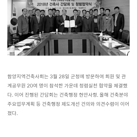
함양지역건축사회는
3
월
28
일 군청에 방문하여 회원 및 관
계공무원
20
여 명이 참석한 가운데 청렴실천 협약을 체결했
다
.
이어 진행된 간담회는 건축행정 현안사항
,
올해 건축분야
주요업무계획 등 건축행정 제도개선 건의와 의견수렴이 이어
졌다
.