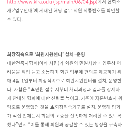
http://www.kira.or.kr/jsp/main/06/04.jsp)
에서 협회소
개
>‘
업무안내
’
에 게재된 해당 업무 직원 직통번호를 확인할
수 있다
.
회장직속으로
‘
회원지원센터
’
설치
·
운영
대한건축사협회
(
이하 사협
)
가 회원의 민원사항과 업무상 어
려움을 직접 듣고 소통하며 회원 업무에 편의를 제공하기 위
해
4
월
1
일부터 회장직속으로 회원지원센터를 설치
,
운영한
다
.
사협은
“▲
민원 접수 시부터 처리과정과 결과를 상세하
게 안내해 협회에 대한 신뢰를 높이고
,
기존에 자문변호사 위
탁으로 운영했던 것을
▲
회장직속기구로 설치
,
운영해 협회
가 직접 언제든지 회원의 고충을 신속하게 처리할 수 있도록
했다”면서
“
이를 통해 회원과 공감할 수 있는 행정을 구축하