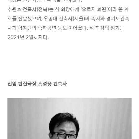
추원호 건축사
(
전북
)
는 석 회장에게
‘
오로지 회원
’
이라 쓴 휘
호를 전달했으며
,
우종태 건축사
(
서울
)
의 축시와 경기도건축
사회 합창단의 축하공연 등도 이어졌다
.
석 회장의 임기는
2021
년
2
월까지다
.
신임 편집국장 홍성용 건축사