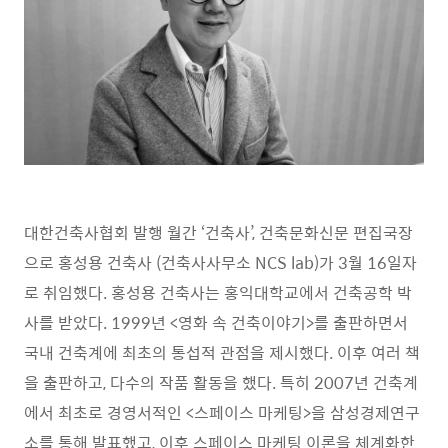
대한건축사협회 발행 월간
‘
건축사
’,
건축문화신문 편집국장
으로 홍성용 건축사
(
건축사사무소
NCS lab)
가
3
월
16
일자
로 취임했다
.
홍성용 건축사는 홍익대학교에서 건축공학 박
사를 받았다
. 1999
년
<
영화 속 건축이야기
>
를 출판하면서
국내 건축계에 최초의 통섭적 관점을 제시했다
.
이후 여러 책
을 출판하고
,
다수의 작품 활동을 했다
.
특히
2007
년 건축계
에서 최초로 경영서적인
<
스페이스 마케팅
>
을 삼성경제연구
소를 통해 발표했고
,
이후 스페이스 마케팅 이론을 체계화한