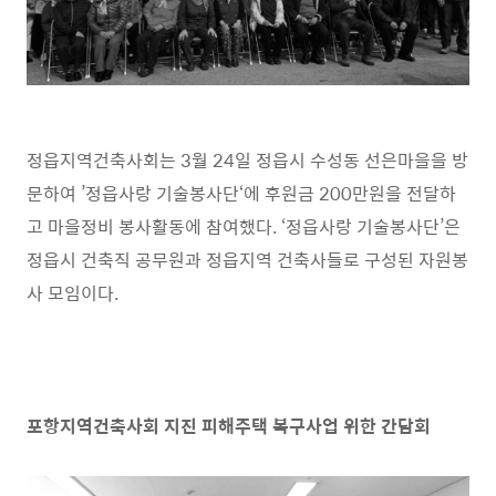
정읍지역건축사회는
3
월
24
일 정읍시 수성동 선은마을을 방
문하여
’
정읍사랑 기술봉사단
‘
에 후원금
200
만원을 전달하
고 마을정비 봉사활동에 참여했다
. ‘
정읍사랑 기술봉사단
’
은
정읍시 건축직 공무원과 정읍지역 건축사들로 구성된 자원봉
사 모임이다
.
포항지역건축사회 지진 피해주택 복구사업 위한 간담회