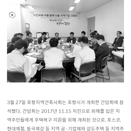
3
월
27
일 포항지역건축사회는 포항시가 개최한 간담회에 참
석했다
.
간담회는
2017
년
11.15
지진으로 피해를 입은 지
역주민들에게 주택복구 지원을 위해 개최된 것으로
,
포스코
,
현대제철
,
동국제강 등 지역 공
·
기업체와 삼도주택 등 지역주