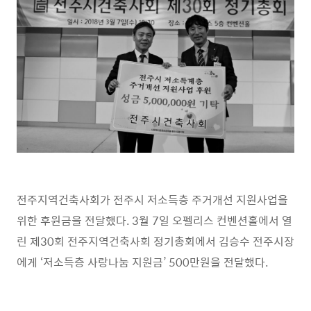
전주지역건축사회가 전주시 저소득층 주거개선 지원사업을
위한 후원금을 전달했다
. 3
월
7
일 오펠리스 컨벤션홀에서 열
린 제
30
회 전주지역건축사회 정기총회에서 김승수 전주시장
에게
‘
저소득층 사랑나눔 지원금
’ 500
만원을 전달했다
.