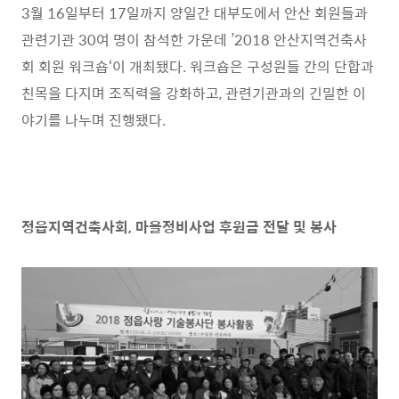
3
월
16
일부터
17
일까지 양일간 대부도에서 안산 회원들과
관련기관
30
여 명이 참석한 가운데
’2018
안산지역건축사
회 회원 워크숍
‘
이 개최됐다
.
워크숍은 구성원들 간의 단합과
친목을 다지며 조직력을 강화하고
,
관련기관과의 긴밀한 이
야기를 나누며 진행됐다
.
정읍지역건축사회
,
마을정비사업 후원금 전달 및 봉사