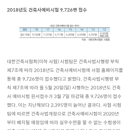
2018
년도 건축사예비시험
9,726
명 접수
대한건축사협회
(
이하 사협
)
시험팀은 건축사법시행령 부칙
제
7
조에 따라
2018
년도 건축사예비시험에 사협 홈페이지를
통해 총
9,726
명이 접수했다고 밝혔다
.
건축사법시행령 부
칙 제
7
조에 따라 올
5
월
20
일
(
일
)
시행하는
2018
년도 건축
사 예비시험 원서접수가
3
월
7
일 마감돼 총
9,726
명이 접수
했다
.
이는 지난해보다
2,395
명이 늘어난 결과다
.
사협 시험
팀에 따르면 건축사법개정으로 건축사예비시험이
2020
년
부터 폐지될 예정임에 따라 실무수련을 할 수 없는 수험생이