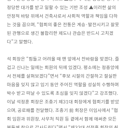
정당한 대가를 받고 일할 수 있는 기반 조성
▲
이러한 삶의
안정적 바탕 위에서 건축사로서 사회적 역할과 책임을 다하
는 것을 꼽으며
, “
협회의 좋은 전통은 계승
·
발전시키고 잘못
된 관행으로 생긴 불합리한 제도나 관습은 반드시 고치겠
다
”
고 말했다
.
석 회장은
“
힘들고 어려울 때 맨 앞에서 찬바람을 맞겠다
.
즐
겁고 신나는 일에는 회원의 뒤에 있겠다
.
평소에는 정중앙에
서 전체를 살펴보겠다
”
면서
“
후보 시절의 간절하고 절실한
마음을 잊지 않고 임기 동안 주어진 역할을 성실히 수행하며
박수 받고 떠날 수 있도록 초심을 잊지 않겠다
”
고 강조했다
.
이날 석정훈 회장은 조충기 제
31
대 회장에게 협회기를 받았
으며
,
공로패를 전달했다
.
조충기 前 회장은 이임사에서
“
협
회 임원과 위원장
,
사무처 직원 등 곁에서 함께 애써준 모든
분들께 참으로 감사드린다
”
면서
“
제
32
대 석정훈 회장의 취