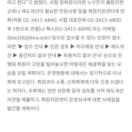
려고 한다
”
고 밝혔다
.
사협 정회원이라면 누구든지 불합리한
규제나 제도개선이 필요한 민원사항 등을 회원지원센터에 전
화
(
직통
02-3415-6840,
사협 대표전화
02-3415-6800
후
1
번으로 연결
)
나 팩스
(02-3415-6898)
또는 이메일
(kira100@kira.or.kr)
등으로 접수할 수 있다
.
민원이 접수
되면
‘▶
접수 안내
▶
민원 검토
▶
처리예정 안내
▶
제도개
선
▶
중간처리 결과 안내
▶
최종처리 결과 안내’ 순으로 진
행돼 회원이 고민을 털어놓으면 어떻게든 해결책을 찾는 모
습을 보일 계획이다
.
운영현황에 대해서는 정기적으로 이사
회에 보고된다
.
회원과의 소통
,
신뢰회복에 더욱 신경 쓰겠다
는 취지다
.
추후에는 관련 위원회 등의 검토를 거쳐 제도개선
의견을 제출하고
,
회원지원센터 운영성과에 대한 사례집을
발간할 계획이다
.