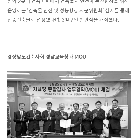
설외
2
곳이 건축사회에서 건축물의 안전과 품질향상을 위해
운영하는
‘
건축물 안전 및 성능향상 자문위원회
’
심사를 통해
인증건축물로 선정됐다며
, 3
월
7
일 현판식을 개최했다
.
경상남도건축사회 경남교육청과
MOU