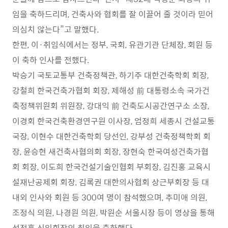
임을 축하드리며
,
건축사와 협회를 잘 이끌어 줄 것이라 믿어
의심치 않는다
”
고 말했다
.
한편
,
이
·
취임식에서는 정부
,
국회
,
유관기관 단체장
,
회원 등
이 축하 인사를 전했다
.
박승기 국토교통부 건축정책관
,
하기주 대한건축학회 회장
,
강철희 한국건축가협회 회장
,
제해성 前 대통령소속 국가건
축정책위원회 위원장
,
강대익 前 건축도시공간연구소 소장
,
이경회 한국건축환경연구원 이사장
,
엄정희 세종시 건설교통
국장
,
이현수 대한건축학회 당선인
,
강부성 건축정책학회 회
장
,
윤승현 새건축사협의회 회장
,
장현숙 한국여성건축가협
회 회장
,
이도희 한국건설기술인협회 부회장
,
김진홍 교육시
설재난공제회 회장
,
김록권 대한의사협회 상근부회장 등 대
내외 인사와 회원 등
300
여 명이 참석했으며
,
추미애 의원
,
조정식 의원
,
나경원 의원
,
박원순 서울시장 등이 영상을 통해
석정훈 신임회장의 취임을 축하했다
.