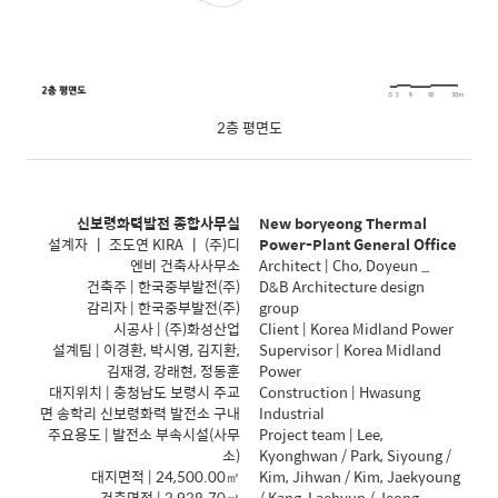
2층 평면도
신보령화력발전 종합사무실
New boryeong Thermal
설계자
┃
조도연
KIRA ┃ (
주
)
디
Power-Plant General Office
엔비 건축사사무소
Architect | Cho, Doyeun _
건축주
|
한국중부발전
(
주
)
D&B Architecture design
감리자
|
한국중부발전
(
주
)
group
시공사
| (
주
)
화성산업
Client | Korea Midland Power
설계팀
|
이경환
,
박시영
,
김지환
,
Supervisor | Korea Midland
김재경
,
강래현
,
정동훈
Power
대지위치
|
충청남도 보령시 주교
Construction | Hwasung
면 송학리 신보령화력 발전소 구내
Industrial
주요용도
|
발전소 부속시설
(
사무
Project team | Lee,
소
)
Kyonghwan / Park, Siyoung /
대지면적
| 24,500.00
㎡
Kim, Jihwan / Kim, Jaekyoung
건축면적
| 3,938.70
㎡
/ Kang, Laehyun / Jeong,