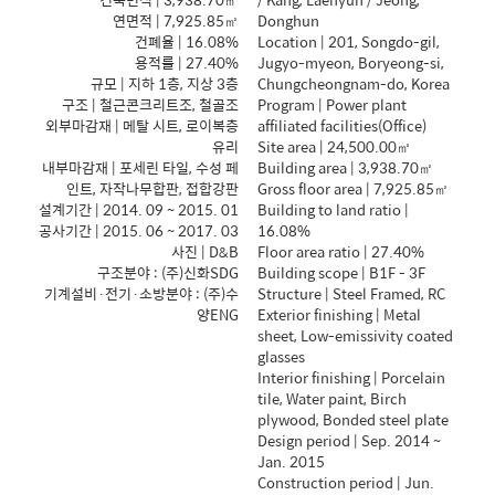
연면적
| 7,925.85
㎡
Donghun
건폐율
| 16.08%
Location | 201, Songdo-gil,
용적률
| 27.40%
Jugyo-myeon, Boryeong-si,
규모
|
지하
1
층
,
지상
3
층
Chungcheongnam-do, Korea
구조
|
철근콘크리트조
,
철골조
Program | Power plant
외부마감재
|
메탈 시트
,
로이복층
affiliated facilities(Office)
유리
Site area | 24,500.00
㎡
내부마감재
|
포세린 타일
,
수성 페
Building area | 3,938.70
㎡
인트
,
자작나무합판
,
접합강판
Gross floor area | 7,925.85
㎡
설계기간
| 2014. 09 ~ 2015. 01
Building to land ratio |
공사기간
| 2015. 06 ~ 2017. 03
16.08%
사진
| D&B
Floor area ratio | 27.40%
구조분야
: (
주
)
신화
SDG
Building scope | B1F - 3F
기계설비
·
전기
·
소방분야
: (
주
)
수
Structure | Steel Framed, RC
양
ENG
Exterior finishing | Metal
sheet, Low-emissivity coated
glasses
Interior finishing | Porcelain
tile, Water paint, Birch
plywood, Bonded steel plate
Design period | Sep. 2014 ~
Jan. 2015
Construction period | Jun.