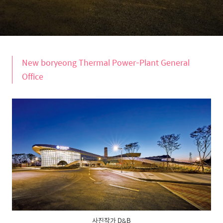
New boryeong Thermal Power-Plant General
Office
사진작가 D&B