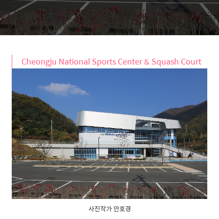
Cheongju National Sports Center & Squash Court
사진작가 안호경