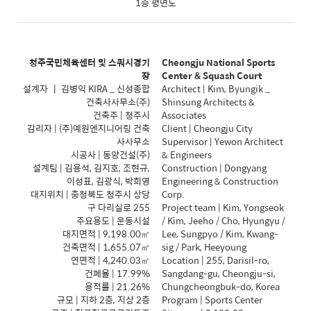
1층 평면도
청주국민체육센터 및 스쿼시경기
Cheongju National Sports
장
Center & Squash Court
설계자
┃
김병익
KIRA _
신성종합
Architect | Kim, Byungik _
건축사사무소
(
주
)
Shinsung Architects &
건축주
|
청주시
Associates
감리자
| (
주
)
예원엔지니어링 건축
Client | Cheongju City
사사무소
Supervisor | Yewon Architect
시공사
|
동양건설
(
주
)
& Engineers
설계팀
|
김용석
,
김지호
,
조현규
,
Construction | Dongyang
이성표
,
김광식
,
박희영
Engineering & Construction
대지위치
|
충청북도 청주시 상당
Corp.
구 다리실로
255
Project team | Kim, Yongseok
주요용도
|
운동시설
/ Kim, Jeeho / Cho, Hyungyu /
대지면적
| 9,198.00
㎡
Lee, Sungpyo / Kim, Kwang-
건축면적
| 1,655.07
㎡
sig / Park, Heeyoung
연면적
| 4,240.03
㎡
Location | 255, Darisil-ro,
건폐율
| 17.99%
Sangdang-gu, Cheongju-si,
용적률
| 21.26%
Chungcheongbuk-do, Korea
규모
|
지하
2
층
,
지상
2
층
Program | Sports Center