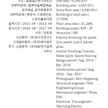
구조
|
철골철근콘크리트조
Site area | 9,198.00
㎡
외부마감재
|
알루미늄복합패널
,
Building area | 1,655.07
㎡
징크패널
,
로이복층유리
Gross floor area | 4,240.03
㎡
내부마감재
|
화강석
,
수성페인트
,
Building to land ratio |
스포츠플로어링
17.99%
설계기간
| 2015. 09 ~ 2016. 04
Floor area ratio | 21.26%
공사기간
| 2016. 08 ~ 2017. 09
Building scope | B2F - 2F
사진
|
안호경
Structure | SRC
구조분야
: (
주
)
센구조연구소
Exterior finishing | AL panel,
기계설비분야
: (
주
)
미래이앤지
Zinc panel, Low-E paired
전기
·
소방분야
: (
주
)
태창전기설계
glass
사무소
Interior finishing | Granite,
Water paint, Sports flooring
Design period | Sep. 2015 ~
Apr. 2016
Construction period | Aug.
2016 ~ Sep. 2017
Photograph | Ahn, Hogyeong
Structural engineer | SEN
Engineering Group
Mechanical engineer | Mirae
ENG.
Electrical·Fire engineer |
Taechang Electric