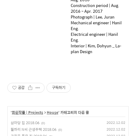
Construction period | Aug.
2016 ~ Apr. 2017
Photograph | Lee, Juran
Mechanical engineer | Hanil
Eng.
Electrical engineer | Hanil
Eng.
Interior | Kim, Dohyun _ La-
plan Design
공감
구독하기
'
회원작품 | Projects
>
House
' 카테고리의 다른 글
삼마당 집 2018.06
2022.12.02
(0)
월하리 N씨 근생주택 2018.06
2022.12.02
(0)
2022.12.02