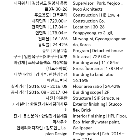
대지위치 | 경상남도 밀양시 용평
Supervisor | Park, Yeojoo _
로3길 30-26
Iwoo Architects
주요용도 | 단독주택
Construction | HB Low-e
대지면적 | 729.00㎡
Construction Co.
건축면적 | 117.84㎡
Location | 30-26,
연면적 | 178.04㎡
Yongpyeong-ro 3-gil,
건폐율 | 16.16%
Miryang-si, Gyeongsangnam-
용적률 | 24.42%
do, Korea
규모 | 지상 2층
Program | Detached house
구조 | 일반목구조(SIP구조) 외부
Site area | 729.00㎡
마감재 | 스타코플렉스, 치장벽돌
Building area | 117.84㎡
(레드조약돌)
Gross floor area | 178.04㎡
내부마감재 | 강마루, 친환경수성
Building to land ratio |
페인트, 벽지
16.16%
설계기간 | 2016. 02 ~ 2016. 08
Floor area ratio | 24.42%
공사기간 | 2016. 08 ~ 2017. 04
Building scope | 2F
사진 | 이주란
Structure | SIP Structure
기계설비 : 한일전기설계감리사무
Exterior finishing | Stucco
소
flex, Brick
전기·통신분야 : 한일전기설계감
Interior finishing | HPL Floor,
리사무소
Eco-friendly water paint,
인테리어디자인 : 김도현 _ La-
Wallpaper
plan Design
Design period | Feb. 2016 ~
Aug. 2016