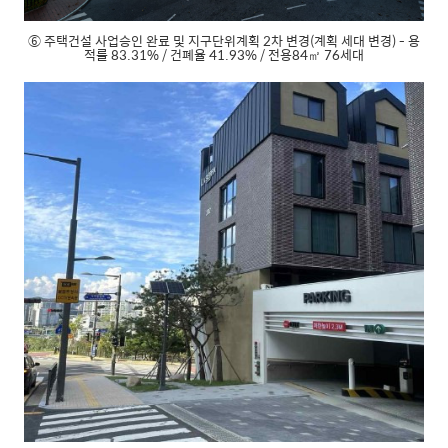
⑥ 주택건설 사업승인 완료 및 지구단위계획 2차 변경(계획 세대 변경) - 용
적률 83.31% / 건폐율 41.93% / 전용84㎡ 76세대