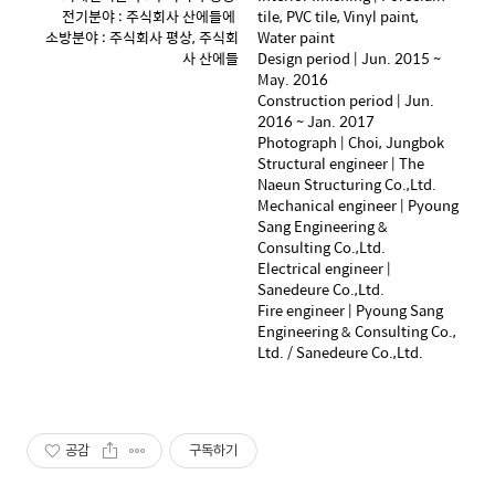
전기분야 : 주식회사 산에들에
tile, PVC tile, Vinyl paint,
소방분야 : 주식회사 평상, 주식회
Water paint
사 산에들
Design period | Jun. 2015 ~
May. 2016
Construction period | Jun.
2016 ~ Jan. 2017
Photograph | Choi, Jungbok
Structural engineer | The
Naeun Structuring Co.,Ltd.
Mechanical engineer | Pyoung
Sang Engineering &
Consulting Co.,Ltd.
Electrical engineer |
Sanedeure Co.,Ltd.
Fire engineer | Pyoung Sang
Engineering & Consulting Co.,
Ltd. / Sanedeure Co.,Ltd.
공감
구독하기