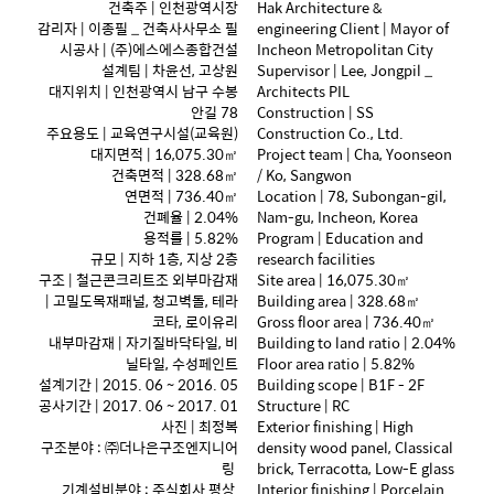
건축주 | 인천광역시장
Hak Architecture &
감리자 | 이종필 _ 건축사사무소 필
engineering Client | Mayor of
시공사 | (주)에스에스종합건설
Incheon Metropolitan City
설계팀 | 차윤선, 고상원
Supervisor | Lee, Jongpil _
대지위치 | 인천광역시 남구 수봉
Architects PIL
안길 78
Construction | SS
주요용도 | 교육연구시설(교육원)
Construction Co., Ltd.
대지면적 | 16,075.30㎡
Project team | Cha, Yoonseon
건축면적 | 328.68㎡
/ Ko, Sangwon
연면적 | 736.40㎡
Location | 78, Subongan-gil,
건폐율 | 2.04%
Nam-gu, Incheon, Korea
용적률 | 5.82%
Program | Education and
규모 | 지하 1층, 지상 2층
research facilities
구조 | 철근콘크리트조 외부마감재
Site area | 16,075.30㎡
| 고밀도목재패널, 청고벽돌, 테라
Building area | 328.68㎡
코타, 로이유리
Gross floor area | 736.40㎡
내부마감재 | 자기질바닥타일, 비
Building to land ratio | 2.04%
닐타일, 수성페인트
Floor area ratio | 5.82%
설계기간 | 2015. 06 ~ 2016. 05
Building scope | B1F - 2F
공사기간 | 2017. 06 ~ 2017. 01
Structure | RC
사진 | 최정복
Exterior finishing | High
구조분야 : ㈜더나은구조엔지니어
density wood panel, Classical
링
brick, Terracotta, Low-E glass
기계설비분야 : 주식회사 평상
Interior finishing | Porcelain