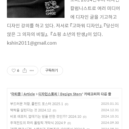
칼럼니스트로 여러 미디어
에 디자인 글을 기고하고
디자인 강의를 하고 있다. 저서로 『고마워 디자인』, 『당신이
앉은 그 의자의 비밀』, 『쇼핑 소년의 탄생』이 있다.
kshin2011@gmail.com
6
구독하기
'
아티클 | Article
>
디자인스토리 | Design Story
' 카테고리의 다른 글
부드러운 저항, 폴란드 포스터 2025.1
2025.01.31
(0)
맥락을 살린다는 것 2024.12
2024.12.31
(0)
비포 애프터, 껍데기는 믿을 만한 것인가? 2024.10
2024.10.31
(0)
주객전도의 파리 올림픽 개막식 2024.9
2024.09.30
(0)
2024.08.31