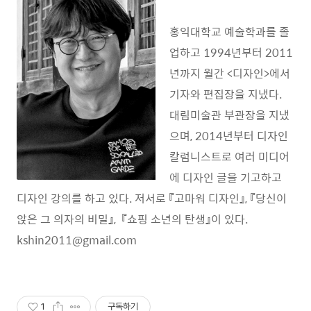
홍익대학교 예술학과를 졸
업하고 1994년부터 2011
년까지 월간 <디자인>에서
기자와 편집장을 지냈다.
대림미술관 부관장을 지냈
으며, 2014년부터 디자인
칼럼니스트로 여러 미디어
에 디자인 글을 기고하고
디자인 강의를 하고 있다. 저서로 『고마워 디자인』, 『당신이
앉은 그 의자의 비밀』, 『쇼핑 소년의 탄생』이 있다.
kshin2011@gmail.com
1
구독하기