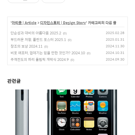
'
아티클 | Article
>
디자인스토리 | Design Story
' 카테고리의 다른 글
단순성과 대비의 아름다움 2025.2
2025.02.28
(0)
부드러운 저항, 폴란드 포스터 2025.1
2025.01.31
(0)
창조의 보상 2024.11
2024.11.30
(0)
비포 애프터, 껍데기는 믿을 만한 것인가? 2024.10
2024.10.31
(0)
주객전도의 파리 올림픽 개막식 2024.9
2024.09.30
(0)
관련글