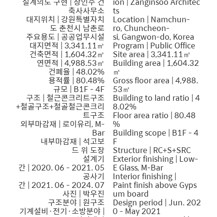
설계의도 구현 | 장인수 건
ion | Zanginsoo Architec
축사사무소
ts
대지위치 | 강원특별자치
Location | Namchun-
도 춘천시 남춘로
ro, Chuncheon-
주요용도 | 공공업무시설
si, Gangwon-do, Korea
대지면적 | 3,341.11㎡
Program | Public Office
건축면적 | 1,604.32㎡
Site area | 3,341.11㎡
연면적 | 4,988.53㎡
Building area | 1,604.32
건폐율 | 48.02%
㎡
용적률 | 80.48%
Gross floor area | 4,988.
규모 | B1F - 4F
53㎡
구조 | 철근콘크리트구조
Building to land ratio | 4
+철골구조+철골철근콘크리
8.02%
트구조
Floor area ratio | 80.48
외부마감재 | 로이유리, M-
%
Bar
Building scope | B1F - 4
내부마감재 | 석고보
F
드 위 도장
Structure | RC+S+SRC
설계기
Exterior finishing | Low-
간 | 2020. 06 - 2021. 05
E Glass, M-Bar
공사기
Interior finishing |
간 | 2021. 06 - 2024. 07
Paint finish above Gyps
사진 | 박우진
um board
구조분야 | 원구조
Design period | Jun. 202
기계설비·전기·소방분야 |
0 - May 2021