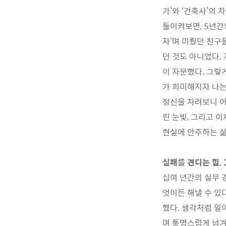
가’와 ‘건축사’의
돌이켜보면, 5년간
자’며 미뤘던 친구
던 것도 아니었다.
이 자문했다. 그렇
가 희미해지자 나는
정신을 차려보니 어
린 눈빛, 그리고 
현실에 안주하는 삶
실패를 견디는 힘,
십여 년간의 실무 
엇이든 해낼 수 있
했다. 생각처럼 일
며 퉁명스럽게 넘겨