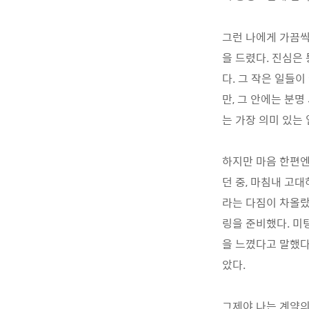
그런 나에게 가끔씩
을 드렸다. 진심은
다. 그 작은 일들이
만, 그 안에는 분명
는 가장 의미 있는
하지만 마음 한편엔
던 중, 마침내 고대
라는 다짐이 차올랐
링을 준비했다. 미
을 느꼈다고 말했다
았다.
그제야 나는 계약의