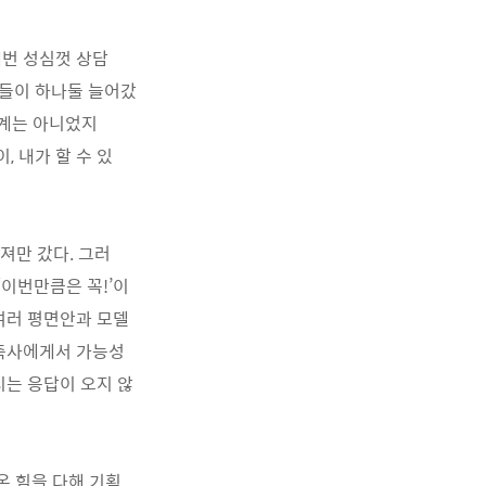
매번 성심껏 상담
일들이 하나둘 늘어갔
설계는 아니었지
, 내가 할 수 있
져만 갔다. 그러
‘이번만큼은 꼭!’이
여러 평면안과 모델
건축사에게서 가능성
시는 응답이 오지 않
온 힘을 다해 기획