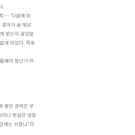
다.
트… ‘다음에 보
 결과가 늘 빛났
내게 맞는지 끊임없
 없게 되었다. 목표
 둘째의 장난기 어
며 쌓은 경력은 무
 그러나 현실은 냉정
“언제는 쉬웠나”라