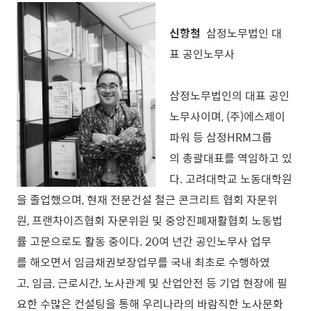
신항철
삼정노무법인 대
표 공인노무사
삼정노무법인의 대표 공인
노무사이며, (주)에스제이
파워 등 삼정HRM그룹
의 총괄대표를 역임하고 있
다. 고려대학교 노동대학원
을 졸업했으며, 현재 전문건설 철근 콘크리트 협회 자문위
원, 프랜차이즈협회 자문위원 및 중앙진폐재활협회 노동법
률 고문으로도 활동 중이다. 20여 년간 공인노무사 업무
를 해오면서 임금채권보장업무를 국내 최초로 수행하였
고, 임금, 근로시간, 노사관계 및 산업안전 등 기업 현장에 필
요한 수많은 컨설팅을 통해 우리나라의 바람직한 노사문화