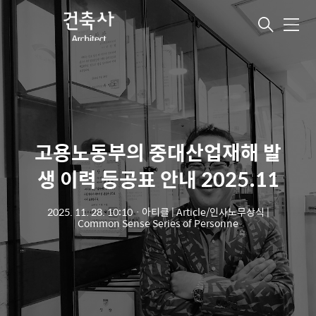
메
뉴
고용노동부의 중대산업재해 발
생 이력 등공표 안내 2025.11
2025. 11. 28. 10:10
ㆍ
아티클 | Article/인사노무상식 |
Common Sense Series of Personne