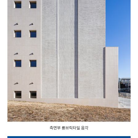
측면부 롱브릭타일 음각