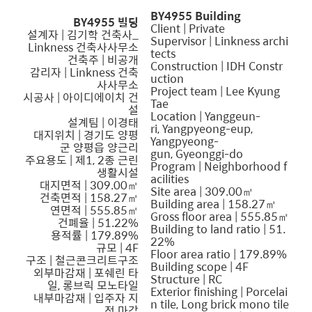
BY4955 Building
BY4955 빌딩
Client | Private
설계자 |
김기학
건축사_
Supervisor | Linkness archi
Linkness 건축사사무소
tects
건축주 | 비공개
Construction | IDH Constr
감리자 | Linkness 건축
uction
사사무소
Project team | Lee Kyung
시공사 | 아이디에이치 건
Tae
설
Location | Yanggeun-
설계팀 | 이경태
ri, Yangpyeong-eup,
대지위치 | 경기도 양평
Yangpyeong-
군 양평읍 양근리
gun, Gyeonggi-do
주요용도 | 제1, 2종 근린
Program | Neighborhood f
생활시설
acilities
대지면적 | 309.00㎡
Site area | 309.00㎡
건축면적 | 158.27㎡
Building area | 158.27㎡
연면적 | 555.85㎡
Gross floor area | 555.85㎡
건폐율 | 51.22%
Building to land ratio | 51.
용적률 | 179.89%
22%
규모 | 4F
Floor area ratio | 179.89%
구조 | 철근콘크리트구조
Building scope | 4F
외부마감재 | 포쉐린 타
Structure | RC
일, 롱브릭 모노타일
Exterior finishing | Porcelai
내부마감재 | 입주자 지
n tile, Long brick mono tile
정 마감