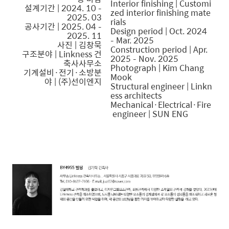
Interior finishing | Customi
설계기간 | 2024. 10 –
zed interior finishing mate
2025. 03
rials
공사기간 | 2025. 04 –
Design period | Oct. 2024
2025. 11
– Mar. 2025
사진 | 김창묵
Construction period | Apr.
구조분야 | Linkness 건
2025 – Nov. 2025
축사사무소
Photograph | Kim Chang
기계설비·전기·소방분
Mook
야 |
(주)선이엔지
Structural engineer | Linkn
ess architects
Mechanical·Electrical·Fire
engineer | SUN ENG