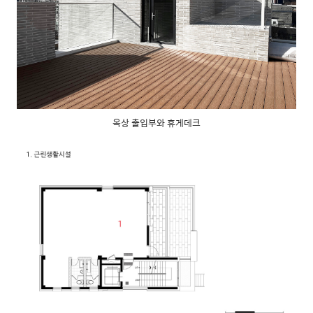
옥상 출입부와 휴게데크