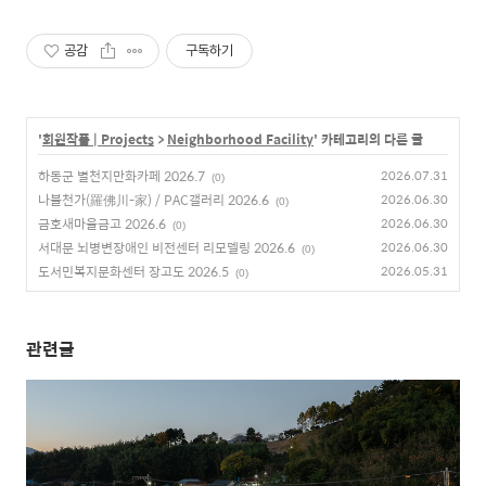
공감
구독하기
'
회원작품 | Projects
>
Neighborhood Facility
' 카테고리의 다른 글
하동군 별천지만화카페 2026.7
2026.07.31
(0)
나불천가(羅佛川-家) / PAC갤러리 2026.6
2026.06.30
(0)
금호새마을금고 2026.6
2026.06.30
(0)
서대문 뇌병변장애인 비전센터 리모델링 2026.6
2026.06.30
(0)
도서민복지문화센터 장고도 2026.5
2026.05.31
(0)
관련글