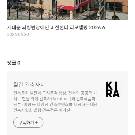
서대문 뇌병변장애인 비전센터 리모델링 2026.6
2026.06.30
댓글
0
월간 건축사지
건축문화 발전과 도시품격 향상, 건축의 공공적 가
치 구현을 위해 건축사(Architect)의 건축작품과
담론·비평 등 다양한 건축콘텐츠를 제공하는 대한
건축사협회 발행 건축전문 매거진
구독하기