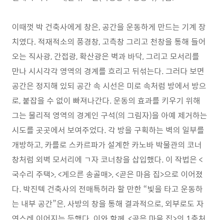
이때껏 박 건축사에게 창은, 공간을 운동하게 만드는 기계 장
치였다. 적재적소의 풍경창, 고측창 그리고 천창을 통해 들어
오는 직사광, 간접광, 확산광은 벽과 바닥, 그리고 모서리를
만나 시시각각 영역의 경계를 흐리고 뒤섞는다. 그러다 보면
공간은 정지해 있되 공간 속 시선은 미로 속처럼 방에서 방으
로, 붙잡을 수 없이 빠져나간다. 운동의 효과를 키우기 위해
그는 물리적 영역의 경계인 구석(의 그림자)을 아예 제거하는
시도를 곳곳에서 보여주었다. 각 방을 구획하는 벽의 일부를
개방하고, 카를로 스카르파가 설계한 카노바 박물관의 코너
창처럼 외벽 모서리에 ㄱ자 코너창을 삽입했다. 이 작법은 <
국수리 주택>, <게으른 송골매>, <곧은 마음 집>으로 이어졌
다. 박진텍 건축사의 전매특허라 할 만한 “빛을 타고 운동하
는 내부 공간”은, 사방의 창을 통해 결과적으로, 외부로도 자
연스레 이어지는 듯했다. 이와 함께, <곧은 마음 집>의 1층처