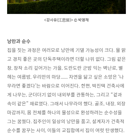
<강사유(江思留)> © 박영채
낭만과 순수
집을 짓는 과정은 여러모로 낭만에 기댈 가능성이 크다. 물 맑
고 경치 좋은 곳의 단독주택이라면 더할 나위 없다. 그림 같은
창, 장작 소리 깊어가는 가을, 도란도란 군밤 익는 벽난로, 별
헤는 여름밤, 우리만의 마당...... 자연을 닮고 싶은 소망은 ‘나
무라면 좋겠다’는 바람으로 이어진다. 한편, 박진택 건축사에
게 나무는, 군더더기 없이 내외부를 관통하는, 그리고 “겉과
속이 같은” 재료였다. 그래서 나무라야 했다. 골조, 내장, 외장
마감까지, 몸 전체를 하나의 물성으로 완성하려는 순수성을
그는 꿈꿨다. 집주인이 일상의 낭만을 품고, 설계자가 건축적
순수를 꿈꾸는 사이, 이들의 교집합에서 집이 여럿 탄생했다.