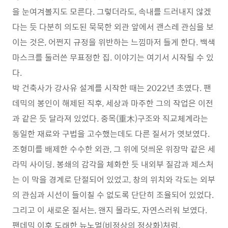
을 눈여겨볼지도 모른다. 그렇더라도, 속내를 드러내지 않겠
다는 듯 다분히 의도된 묵묵한 외관 앞에서 괜스레 관심을 보
이는 것은, 어쩐지 규정을 위반하는 느낌마저 들게 한다. 백색
마스크를 둘러쓴 무표정한 집. 이야기는 여기서 시작될 수 있
다.
박 건축사가 강사유 설계를 시작한 때는 2022년 초였다. 팬
데믹의 봉인이 해제된 직후, 세상과 마주한 그의 작업은 이전
과 같은 듯 달라져 있었다. 중목(重木)구조와 직교체계라는
동일한 재료와 구법을 고수했는데도 다른 질서가 엿보였다.
조형미를 배제한 수수한 외관, 그 위에 덧씌운 위장막 같은 세
라믹 사이딩. 봉쇄의 감각을 체화한 듯 내외부 질감과 제스처
는 이 막을 경계로 단절되어 있었고, 창의 위치와 각도는 외부
의 관심과 시선이 들이칠 수 없도록 단단히 조율되어 있었다.
그리고 이 새로운 질서는, 왠지 몰라도, 자연스러워 보였다.
팬데믹 이후 도래한 뉴노멀(비정상의 정상화)처럼.