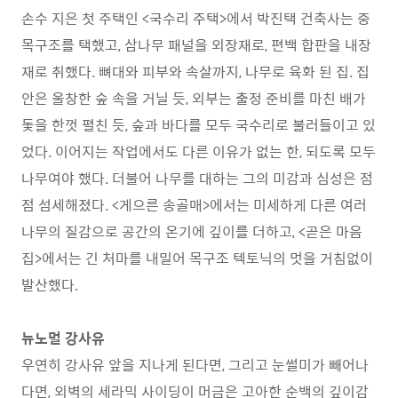
손수 지은 첫 주택인 <국수리 주택>에서 박진택 건축사는 중
목구조를 택했고, 삼나무 패널을 외장재로, 편백 합판을 내장
재로 취했다. 뼈대와 피부와 속살까지, 나무로 육화 된 집. 집
안은 울창한 숲 속을 거닐 듯, 외부는 출정 준비를 마친 배가
돛을 한껏 펼친 듯, 숲과 바다를 모두 국수리로 불러들이고 있
었다. 이어지는 작업에서도 다른 이유가 없는 한, 되도록 모두
나무여야 했다. 더불어 나무를 대하는 그의 미감과 심성은 점
점 섬세해졌다. <게으른 송골매>에서는 미세하게 다른 여러
나무의 질감으로 공간의 온기에 깊이를 더하고, <곧은 마음
집>에서는 긴 처마를 내밀어 목구조 텍토닉의 멋을 거침없이
발산했다.
뉴노멀 강사유
우연히 강사유 앞을 지나게 된다면, 그리고 눈썰미가 빼어나
다면, 외벽의 세라믹 사이딩이 머금은 고아한 순백의 깊이감