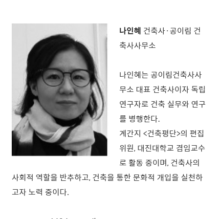
나인혜
건축사·공이림 건
축사사무소
나인혜는 공이림건축사사
무소 대표 건축사이자 독립
연구자로 건축 실무와 연구
를 병행한다.
계간지 <건축평단>의 편집
위원, 대진대학교 겸임교수
로 활동 중이며, 건축사의
사회적 역할을 반추하고, 건축을 통한 문화적 개입을 실천하
고자 노력 중이다.