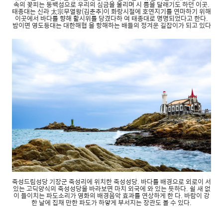
속의 꽃피는 동백섬으로 우리의 심금을 울리며 시 름을 달래기도 하던 이곳.
태종대는 신라 太宗무열왕(김춘추)이 화랑시절에 호연지기를 연마하기 위해
이곳에서 바다를 향해 활시위를 당겼다하 여 태종대로 명명되었다고 한다.
밤이면 영도등대는 대한해협 을 항해하는 배들의 정겨운 길잡이가 되고 있다
죽성드림성당 기장군 죽성리에 위치한 죽성성당. 바다를 배경으로 외로이 서
있는 고딕양식의 죽성성당을 바라보면 마치 외국에 와 있는 듯하다. 쉴 새 없
이 들이치는 파도소리가 영화의 배경음악 효과를 연상하게 한 다. 바람이 강
한 날에 집채 만한 파도가 하얗게 부서지는 장관도 볼 수 있다.