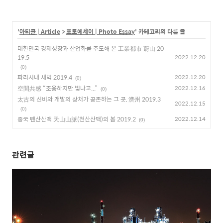
'
아티클 | Article
>
포토에세이 | Photo Essay
' 카테고리의 다른 글
대한민국 경제성장과 산업화를 주도해 온 工業都市 蔚山 20
19.5
2022.12.20
(0)
파리시내 새벽 2019.4
2022.12.20
(0)
空間共感 “조용하지만 빛나고...”
2022.12.16
(0)
太古의 신비와 개발의 상처가 공존하는 그 곳, 濟州 2019.3
2022.12.15
(0)
중국 톈산산맥 天山山脈(천산산맥)의 봄 2019.2
2022.12.14
(0)
관련글