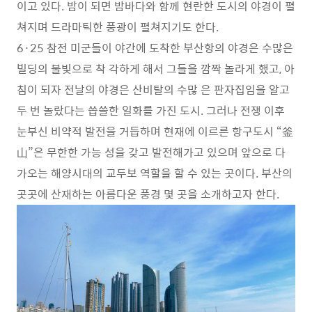
이고 있다. 밤이 되면 밤바다와 함께 현란한 도시의 야경이 펼
쳐지며 드라마틱한 풍광이 펼쳐지기도 한다.
6·25 참전 미군들이 야간에 도착한 부산항의 야경은 수많은
빌딩의 불빛으로 착 각하게 해서 그들을 깜짝 놀라게 했고, 아
침이 되자 전날의 야경은 산비탈의 수많 은 판자집임을 알고
두 번 놀랐다는 씁쓸한 일화를 가진 도시. 그러나 전쟁 이후
눈부신 비약적 발전을 거듭하며 현재에 이르른 항구도시 “釜
山”은 무한한 가능 성을 갖고 발전해가고 있으며 앞으로 다
가오는 해양시대의 교두보 역할을 할 수 있는 곳이다. 부산의
곳곳에 산재하는 아름다운 풍경 몇 곳을 소개하고자 한다.