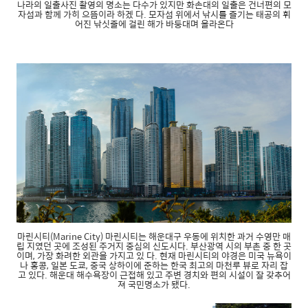
나라의 일출사진 촬영의 명소는 다수가 있지만 화손대의 일출은 건너편의 모
자섬과 함께 가히 으뜸이라 하겠 다. 모자섬 위에서 낚시를 즐기는 태공의 휘
어진 낚싯줄에 걸린 해가 바둥대며 올라온다
마린시티(Marine City) 마린시티는 해운대구 우동에 위치한 과거 수영만 매
립 지였던 곳에 조성된 주거지 중심의 신도시다. 부산광역 시의 부촌 중 한 곳
이며, 가장 화려한 외관을 가지고 있 다. 현재 마린시티의 야경은 미국 뉴욕이
나 홍콩, 일본 도쿄, 중국 상하이에 준하는 한국 최고의 마천루 뷰로 자리 잡
고 있다. 해운대 해수욕장이 근접해 있고 주변 경치와 편의 시설이 잘 갖추어
져 국민명소가 됐다.