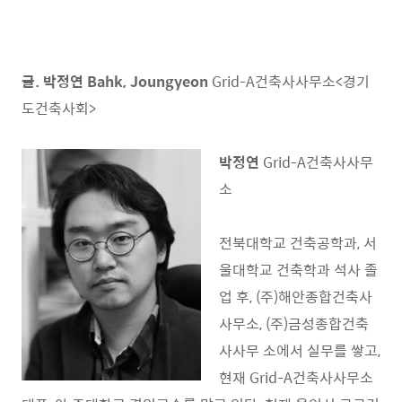
글. 박정연 Bahk, Joungyeon
Grid-A건축사사무소<경기
도건축사회>
박정연
Grid-A건축사사무
소
전북대학교 건축공학과, 서
울대학교 건축학과 석사 졸
업 후, (주)해안종합건축사
사무소, (주)금성종합건축
사사무 소에서 실무를 쌓고,
현재 Grid-A건축사사무소