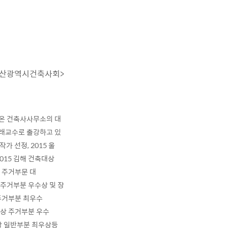
울산광역시건축사회>
㈜온 건축사사무소의 대
래교수로 출강하고 있
 선정, 2015 울
015 김해 건축대상
상 주거부문 대
상 주거부분 우수상 및 장
 주거부분 최우수
건축상 주거부분 우수
 건축상 일반부분 최우상등