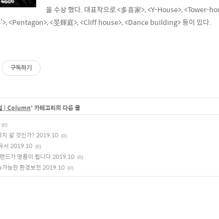
을 수상 했다. 대표작으로 <多喜家>, <Y-House>, <Tower-house
<Pentagon>, <旻輝庭>, <Cliff house>, <Dance building> 등이 있다.
구독하기
 | Column
' 카테고리의 다른 글
(0)
 갈 것인가? 2019.10
(0)
서 2019.10
(0)
랜드가 명품이 됩니다 2019.10
(0)
가능한 환경보전 2019.10
(0)