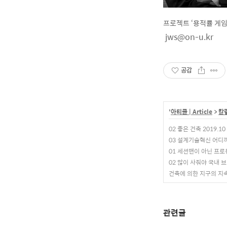
프로젝트 ‘용적률 게임’>, 
jws@on-u.kr
공감
'
아티클 | Article
>
칼럼
02 좋은 건축 2019.10
03 설계기술혁신 어디까지
01 세션맨이 아닌 프로듀
02 많이 사줘야 국내 브
건축에 의한 지구의 지속
관련글