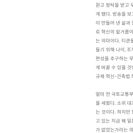
원고 청탁을 받고 
게 됐다. 방송을 
이 만들어 낸 삶과
로 혁신의 밑거름이
는 의미이다. 티쿤
들기 위해 나이, 
편성을 추구하는 우
게 바꿀 수 있을 것
규제 혁신-건축법 
얼마 전 국토교통
을 세웠다. 소위 
는 것이다. 하지만
고 있는 지금 왜 
가 없었는가라는 의