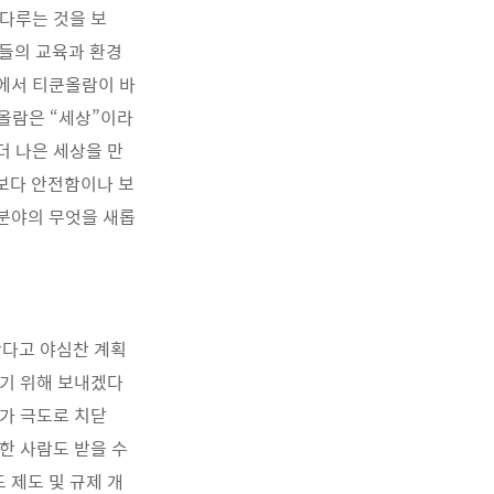
다루는 것을 보
인들의 교육과 환경
중에서 티쿤올람이 바
올람은 “세상”이라
더 나은 세상을 만
 보다 안전함이나 보
분야의 무엇을 새롭
한다고 야심찬 계획
하기 위해 보내겠다
가 극도로 치닫
한 사람도 받을 수
 제도 및 규제 개