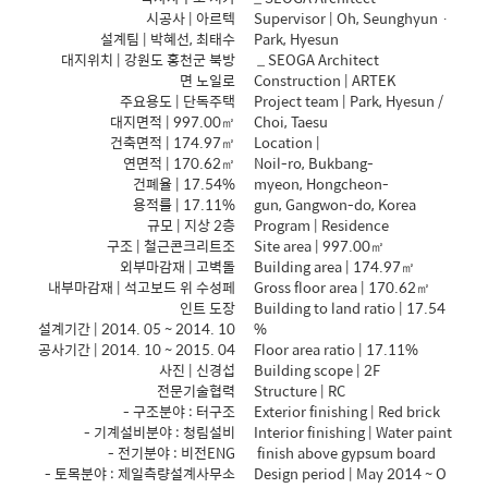
시공사 | 아르텍
Supervisor | Oh, Seunghyun ·
설계팀 | 박혜선, 최태수
Park, Hyesun
대지위치 | 강원도 홍천군 북방
_ SEOGA Architect
면 노일로
Construction | ARTEK
주요용도 | 단독주택
Project team | Park, Hyesun /
대지면적 | 997.00㎡
Choi, Taesu
건축면적 | 174.97㎡
Location |
연면적 | 170.62㎡
Noil-ro, Bukbang-
건폐율 | 17.54%
myeon, Hongcheon-
용적률 | 17.11%
gun, Gangwon-do, Korea
규모 | 지상 2층
Program | Residence
구조 | 철근콘크리트조
Site area | 997.00㎡
외부마감재 | 고벽돌
Building area | 174.97㎡
내부마감재 | 석고보드 위 수성페
Gross floor area | 170.62㎡
인트 도장
Building to land ratio | 17.54
설계기간 | 2014. 05 ~ 2014. 10
%
공사기간 | 2014. 10 ~ 2015. 04
Floor area ratio | 17.11%
사진 | 신경섭
Building scope | 2F
전문기술협력
Structure | RC
- 구조분야 : 터구조
Exterior finishing | Red brick
- 기계설비분야 : 청림설비
Interior finishing | Water paint
- 전기분야 : 비전ENG
finish above gypsum board
- 토목분야 : 제일측량설계사무소
Design period | May 2014 ~ O