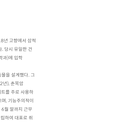
18년 고향에서 삼척
. 당시 유일한 건
학과)에 입학
물을 설계했다. 그
2년), 춘목암
크리트를 주로 사용하
으며, 기능주의적이
 6월 말까지 근무
설립하여 대표로 취