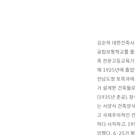
김순하 대한건축사협
공립보통학교를 졸업
축 전문고등교육기
해 1925년에 졸
전남도청 토목과에서
가 설계한 건축물로는
(1935년 준공),
는 서양식 건축양식
고 국제주의적인 건
하다 사직하고, 1
임했다. 6·25가 