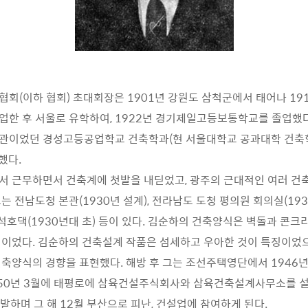
회(이하 협회) 초대회장은 1901년 강원도 삼척군에서 태어나 19
한 후 서울로 유학하여, 1922년 경기제일고등보통학교를 졸업했다
관이었던 경성고등공업학교 건축학과(현 서울대학교 공과대학 건축
업했다.
 근무하면서 건축계에 첫발을 내딛었고, 광주의 근대적인 여러 건축
 전남도청 본관(1930년 설계), 전라남도 도청 평의원 회의실(193
 정석호댁(1930년대 초) 등이 있다. 김순하의 건축양식은 벽돌과 콘
이었다. 김순하의 건축설계 작품은 섬세하고 우아한 것이 특징이었
축양식의 경향을 표현했다. 해방 후 그는 조선주택영단에서 1946년
950년 3월에 태평로에 삼육건설주식회사와 삼육건축설계사무소를 
발발하며 그 해 12월 부산으로 피난, 건설업에 참여하게 된다.