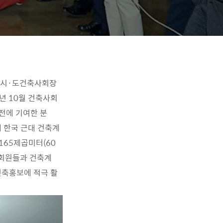
, 시·도건축사회장
년 10월 건축사회
전에 기여한 분
에 한국 근대 건축계
165제곱미터(60
 회원들과 건축계
건축홍보에 적극 활