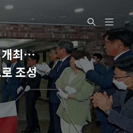
메
뉴
 개최…
으로 조성