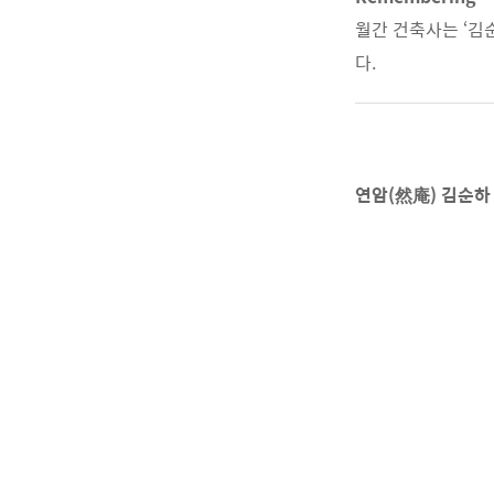
월간 건축사는 ‘김
다.
연암(然庵) 김순하