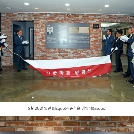
5월 20일 열린 &lsquo;김순하홀 명명식&rsquo;