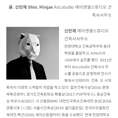
글. 신민재 Shin, Minjae
AnLstudio 에이앤엘스튜디오 건
축사사무소
신민재
에이앤엘스튜디오
건축사사무소
한양대학교 건축공학부와 동대
학원을 졸업하고, Artech과
JINA에서 실무를 했다. 2011년
부터 AnLstudio 건축사사 무
소를 공동으로 운영하며 전시기
획에서 인테리어·건축·도 시계
획까지 다양한 스케일의 작업을 하고 있다. 젊은건축가상(2016, 문화
체육관광부), 경기도건축문화상 특별상(2017, POP하우스), 충남건축
상 최우수상(2017, 서 산동문849), 대한민국목조건축대전 본상(2018,
양평시옷 (ㅅ)집), 서울시건축상(2019, 얇디얇은집), 한국리모델링건
축대전 특선(2020, 제이슨함갤러리) 등을 수상했다. 현재 한양대학교