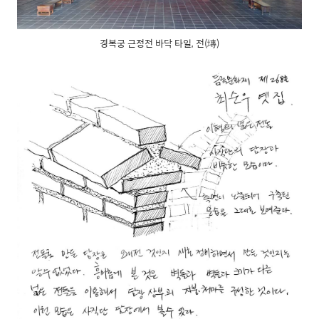
경복궁 근정전 바닥 타일, 전(塼)