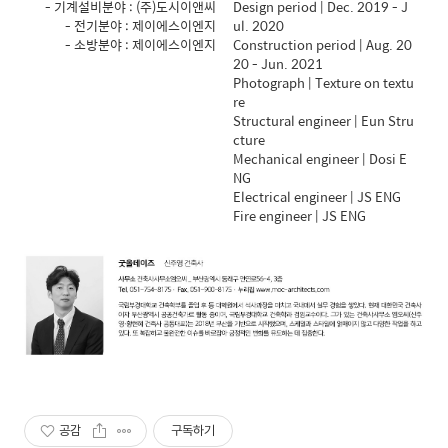
- 기계설비분야 : (주)도시이앤씨
Design period | Dec. 2019 - J
- 전기분야 : 제이에스이엔지
ul. 2020
- 소방분야 : 제이에스이엔지
Construction period | Aug. 20
20 - Jun. 2021
Photograph | Texture on textu
re
Structural engineer | Eun Stru
cture
Mechanical engineer | Dosi E
NG
Electrical engineer | JS ENG
Fire engineer | JS ENG
공감
구독하기