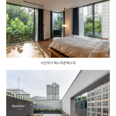
사진작가 텍스처온텍스처