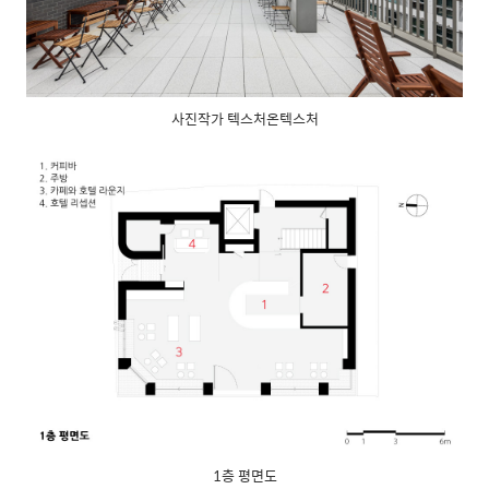
사진작가 텍스처온텍스처
1층 평면도