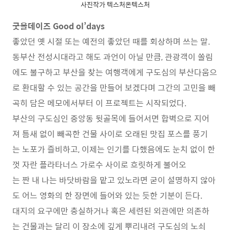
사진작가 텍스처온텍스처
굿올데이즈 Good ol’days
좋았던 옛 시절 또는 예전의 좋았던 때를 회상하며 쓰는 말.
동부산 전성시대라고 해도 과언이 아닐 만큼, 관광객이 쏠림
에도 불구하고 부산을 찾는 여행객에게 구도심의 부산다움으
로 환대할 수 있는 공간을 만들어 보겠다며 그간의 고민을 빼
곡히 담은 메모에서부터 이 프로젝트는 시작되었다.
부산의 구도심인 중앙동 뒷골목에 들어서면 합벽으로 지어
져 틈새 없이 빼곡한 건물 사이로 오래된 맛집 포스를 풍기
는 노포가 즐비하고, 이제는 인기를 다했음에도 눈치 없이 한
껏 자란 플라타너스 가로수 사이로 흐릿하게 불어오
는 짠 내 나는 바닷바람을 맡고 있노라면 굳이 설명하지 않아
도 어느 영화의 한 장면에 들어와 있는 듯한 기분이 든다.
대지의 요구에만 충실하거나 혹은 세련된 외관에만 의존하
는 건물과는 달리 이 장소에 깊게 뿌리내려 구도심의 노쇠