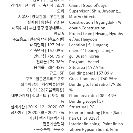
감리자 | 신주영 _ 건축사사무소엠
Client | Good ol’days
오씨
Supervisor | Shin, Juyoung _
시공사 | 경덕건설 · 우은건설
Moc Architects
설계팀 | 황현혜, 안희윤
Construction | Gyungduk · W
대지위치 | 부산 중구 중앙대로41
ooeun Construction
번길 5
Project team | Hwang, Hyunhy
주요용도 | 관광숙박시설(호스텔)
e / An, Heeyoon
대지면적 | 197.94㎡
Location | 5, Jungang-
건축면적 | 157.09㎡
daero 41beon-gil, Jung-
연면적 | 760.95㎡
gu, Busan, Korea
건폐율 | 79.36%
Program | Hostel
용적률 | 384.43%
Site area | 197.94㎡
규모 | 5F
Building area | 157.09㎡
구조 | 철근콘크리트구조
Gross floor area | 760.95㎡
외부마감재 | 치장벽돌(삼한
Building to land ratio | 79.36
C1, SH3237 블랙미장)
%
내부마감재 | 석고보드 위 도장, 필
Floor area ratio | 384.43%
름
Building scope | 5F
설계기간 | 2019. 12 - 2020. 07
Structure | RC
공사기간 | 2020. 08 - 2021. 06
Exterior finishing | Brick(Sam
사진 | 텍스처온텍스처
han C1, SH3237)
전문기술협력
Interior finishing | Paint finish
- 구조분야 : 은구조
above Gypsum board, Film