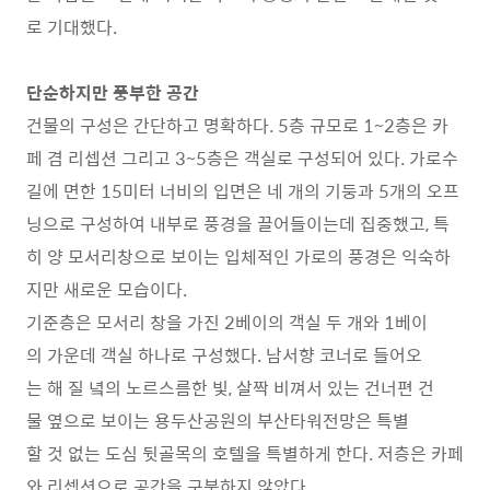
로 기대했다.
단순하지만 풍부한 공간
건물의 구성은 간단하고 명확하다. 5층 규모로 1~2층은 카
페 겸 리셉션 그리고 3~5층은 객실로 구성되어 있다. 가로수
길에 면한 15미터 너비의 입면은 네 개의 기둥과 5개의 오프
닝으로 구성하여 내부로 풍경을 끌어들이는데 집중했고, 특
히 양 모서리창으로 보이는 입체적인 가로의 풍경은 익숙하
지만 새로운 모습이다.
기준층은 모서리 창을 가진 2베이의 객실 두 개와 1베이
의 가운데 객실 하나로 구성했다. 남서향 코너로 들어오
는 해 질 녘의 노르스름한 빛, 살짝 비껴서 있는 건너편 건
물 옆으로 보이는 용두산공원의 부산타워전망은 특별
할 것 없는 도심 뒷골목의 호텔을 특별하게 한다. 저층은 카페
와 리셉션으로 공간을 구분하지 않았다.