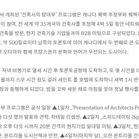
 개최된 ‘건축사의 랑데부’ 프로그램은 캐나다 퀘벡 주정부와 퀘벡
이 참여, 전 세계 약 35개국의 건축사를 초청해 4박 5일 동안 네트워
요 건축물 방문, 현지 건축기술 기업들과의 B2B 미팅으로 구성되었다.
, 약 500킬로미터 남쪽의 토론토에 이어 캐나다에서 두 번째로 큰 
이며 오타와와 함께 프랑스권의 문화와 언어가 우선되는 도시이다.
일 저녁 비행기로 열세 시간 후 토론토공항에 도착하고, 또 몇 시간을 
올까지 스무 시간 정도 걸려 세인트 폴 호텔에 도착하니 새벽 1시 반
과 동행하게 되었다. 밤을 꼬박 새운 채로 아침을 맞아 첫날 행사를
로그램은 공식 일정 ▲1일차_‘Presentation of Architects Pr
 다섯 명의 발표와 견학, 칵테일 리셉션, ▲2일차_스피드데이팅 (Spee
터 오후 다섯 시까지 20분 간격의 현지기업 일대일 미팅, ▲3일차_
문, 몬트리올 도시산책과 만찬, ▲4일차(마지막 날)_오전 몬트리올