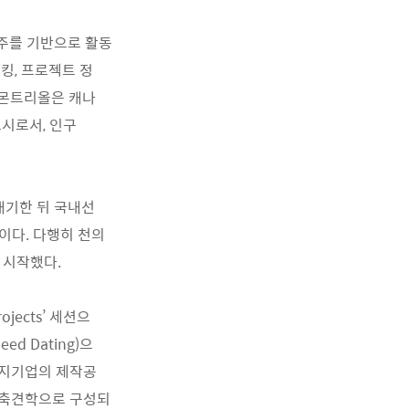
주를 기반으로 활동
킹, 프로젝트 정
 몬트리올은 캐나
도시로서, 인구
대기한 뒤 국내선
이다. 다행히 천의
 시작했다.
ojects’ 세션으
d Dating)으
현지기업의 제작공
 건축견학으로 구성되