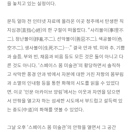
을 놓치고 있는 실정이다.
문득 얼마 전 인터넷 자료에 올라온 이곳 청주에서 탄생한 직
지심경(直指心經)의 한 구절이 떠올랐다. “사리불이(事理不
二), 정난불이(靜亂不二), 선악불이(善惡不二), 색공불이(色
空不二), 생사불이(生死不二)….” 결국 안과 밖, 미와 추, 기쁨
과 슬픔, 부와 빈, 채움과 비움 등도 모든 것은 둘이 아니고 다
른 것도 아니다. ‘스페이스 몸 미술관’의 황당하면서 솔직하
고 삭막한 풍경 안과 밖에서 자본에 대한 거친 저항의 몸부림
과 소멸의 인내함 등을 통한 화해의 시도를 읽을 수 있었다
면, 이곳 ‘인문 아카이브 양림’에서는 이웃과 자연을 담으면
서 안팎을 열고자 하는 섬세한 시도에서 부드럽고 설득력 있
는 중도(中道)의 화해를 엿볼 수 있었다.
그날 오후 ‘스페이스 몸 미술관’의 안팎을 열면서 그 공간