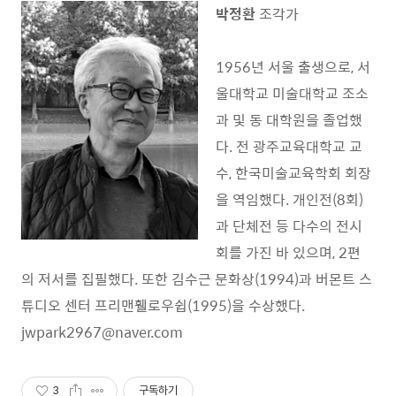
박정환
조각가
1956년 서울 출생으로, 서
울대학교 미술대학교 조소
과 및 동 대학원을 졸업했
다. 전 광주교육대학교 교
수, 한국미술교육학회 회장
을 역임했다. 개인전(8회)
과 단체전 등 다수의 전시
회를 가진 바 있으며, 2편
의 저서를 집필했다. 또한 김수근 문화상(1994)과 버몬트 스
튜디오 센터 프리맨휄로우쉽(1995)을 수상했다.
jwpark2967@naver.com
3
구독하기