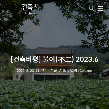
메
뉴
[건축비평] 불이(不二) 2023.6
2023. 6. 23. 11:47
ㆍ
아티클 | Article/칼럼 | Column