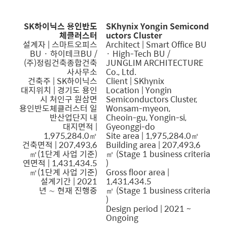
SK하이닉스 용인반도
SKhynix Yongin Semicond
체클러스터
uctors Cluster
설계자 |
스마트오피스
Architect
| Smart Office BU
BU · 하이테크BU /
· High-Tech BU /
(주)정림건축종합건축
JUNGLIM ARCHITECTURE
사사무소
Co., Ltd.
건축주 | SK하이닉스
Client | SKhynix
대지위치 | 경기도 용인
Location | Yongin
시 처인구 원삼면
Semiconductors Cluster,
용인반도체클러스터 일
Wonsam-myeon,
반산업단지 내
Cheoin-gu, Yongin-si,
대지면적 |
Gyeonggi-do
1,975,284.0㎡
Site area | 1,975,284.0㎡
건축면적 | 207,493,6
Building area | 207,493,6
㎡(1단계 사업 기준)
㎡ (Stage 1 business criteria
연면적 | 1,431,434.5
)
㎡(1단계 사업 기준)
Gross floor area |
설계기간 | 2021
1,431,434.5
년 ∼ 현재 진행중
㎡ (Stage 1 business criteria
)
Design period | 2021 ~
Ongoing