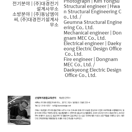
Photograph | Kim Yongsu
전기분야 | (주)대경전기
Structural engineer | Hwa
설계사무소
n Structural Engineering C
소방분야 | (주)동남엠이
o., Ltd. /
씨, (주)대경전기설계사
Geumna Structural Engine
무소
ering Co,. Ltd.
Mechanical engineer | Don
gnam MEC Co., Ltd.
Electrical engineer | Daeky
eong Electric Design Office
Co., Ltd.
Fire engineer | Dongnam
MEC Co., Ltd. /
Daekyeong Electric Design
Office Co., Ltd.