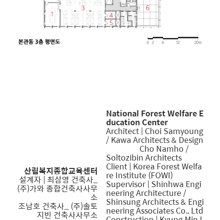
National Forest Welfare E
ducation Center
Architect
|
Choi Samyoung
/ Kawa Architects & Design
Cho Namho /
Soltozibin Architects
Client | Korea Forest Welfa
산림복지종합교육센터
re Institute (FOWI)
설계자 |
최삼영
건축사_
Supervisor | Shinhwa Engi
(주)가와 종합건축사사무
neering Architecture /
소
Shinsung Architects & Engi
조남호
건축사_
(주)솔토
neering Associates Co., Ltd
지빈 건축사사무소
Construction | Kyung Min I