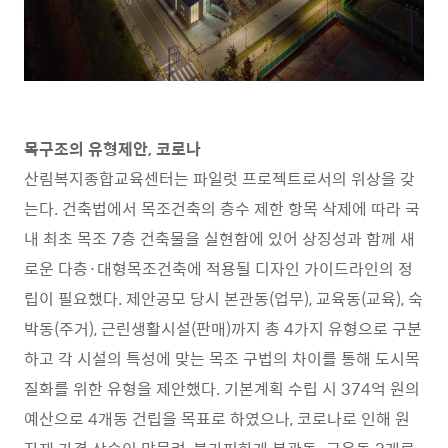
목구조의 유형제안, 코로나
산림복지종합교육센터는 파일럿 프로젝트로서의 위상을 갖
는다. 건축법에서 목조건축의 층수 제한 항목 삭제에 따라 국
내 최초 목조 7층 건축물을 실현함에 있어 상징성과 함께 새
로운 다층·대형목조건축에 적용될 디자인 가이드라인의 정
립이 필요했다. 제안공모 당시 본관동(업무), 교육동(교육), 숙
박동(주거), 근린생활시설(판매)까지 총 4가지 유형으로 구분
하고 각 시설의 특성에 맞는 목조 구법의 차이를 통해 도시목
질화를 위한 유형을 제안했다. 기본계획 수립 시 374억 원의
예산으로 4개동 건립을 목표로 하였으나, 코로나로 인해 원