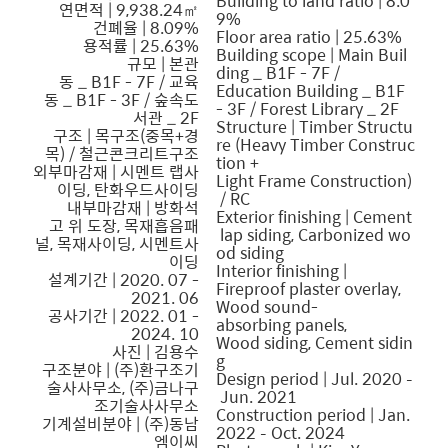
Building to land ratio | 8.0
연면적 | 9,938.24㎡
9%
건폐율 | 8.09%
Floor area ratio | 25.63%
용적률 | 25.63%
Building scope | Main Buil
규모 | 본관
ding _ B1F - 7F /
동 _ B1F - 7F / 교육
Education Building _ B1F
동 _ B1F - 3F / 숲속도
- 3F / Forest Library _ 2F
서관 _ 2F
Structure | Timber Structu
구조 | 목구조(중목+경
re (Heavy Timber Construc
목) / 철근콘크리트구조
tion +
외부마감재 | 시멘트 랩사
Light Frame Construction)
이딩, 탄화우드사이딩
/ RC
내부마감재 | 방화석
Exterior finishing | Cement
고 위 도장, 목재흡음패
lap siding, Carbonized wo
널, 목재사이딩, 시멘트사
od siding
이딩
Interior finishing |
설계기간 | 2020. 07 -
Fireproof plaster overlay,
2021. 06
Wood sound-
공사기간 | 2022. 01 -
absorbing panels,
2024. 10
Wood siding, Cement sidin
사진 | 김용수
g
구조분야 | (주)환구조기
Design period | Jul. 2020 –
술사사무소, (주)금나구
Jun. 2021
조기술사사무소
Construction period | Jan.
기계설비분야 | (주)동남
2022 – Oct. 2024
엠이씨