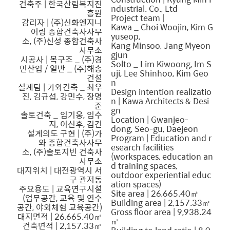
건축주 | 한국산림복지진
ndustrial. Co., Ltd
흥원
Project team |
감리자 | (주)신화엔지니
Kawa _ Choi Woojin, Kim G
어링 종합건축사사무
yuseop,
소, (주)신성 종합건축사
Kang Minsoo, Jang Myeon
사무소
gjun
시공사 | 목구조 _ (주)경
Solto _ Lim Kiwoong, Im S
민산업 / 일반 _ (주)해송
uji, Lee Shinhoo, Kim Geo
건설
n
설계팀 | 가와건축 _ 최우
Design intention realizatio
진, 김규섭, 강민수, 장명
n | Kawa Architects & Desi
준
gn
솔토건축 _ 임기웅, 임수
Location | Gwanjeo-
지, 이신후, 김건
dong, Seo-gu, Daejeon
설계의도 구현 | (주)가
Program | Education and r
와 종합건축사사무
esearch facilities
소, (주)솔토지빈 건축사
(workspaces, education an
사무소
d training spaces,
대지위치 | 대전광역시 서
outdoor experiential educ
구 관저동
ation spaces)
주요용도 | 교육연구시설
Site area | 26,665.40㎡
(업무공간, 교육 및 연수
Building area | 2,157.33㎡
공간, 야외체험 교육공간)
Gross floor area | 9,938.24
대지면적 | 26,665.40㎡
㎡
건축면적 | 2,157.33㎡